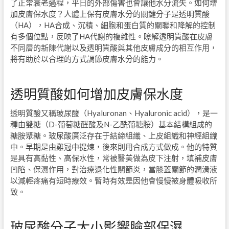
了正常衰老過程，平日的外部傷害也會讓他水分流失。如何增
加皮膚保水度？人體上保有皮膚水分的關鍵分子是透明質酸
（
HA
），
HA
合成、沉積、細胞和蛋白質的關聯和降解的控制
有多個位點，反映了
HA
代謝的複雜性。瞭解透明質酸在皮膚
不同層的新陳代謝以及透明質酸與其他皮膚成分的相互作用，
將有助於以合理的方式調節皮膚水分的能力。
透明質酸如何增加皮膚保水度
透明質酸又稱玻尿酸（
Hyaluronan
、
Hyaluronic acid
），是一
種由雙糖（
D-
葡萄糖醛酸及
N-
乙酰葡糖胺）基本結構組成的
糖胺聚糖。玻尿酸廣泛存在于結締組織、上皮組織和神經組織
中。早期是由雞冠中提煉，後來則用合成方式做成。他的特質
是具有高黏性、高保水性，常被醫美做為皮下注射，填補皮膚
凹陷、保濕作用，對治療退化性關節炎，當膝蓋關節的潤滑液
以減輕疼痛有短時療效。暫時有效是因他會慢慢被身體吸收所
致。
玻尿酸分子大小影響臉部保濕