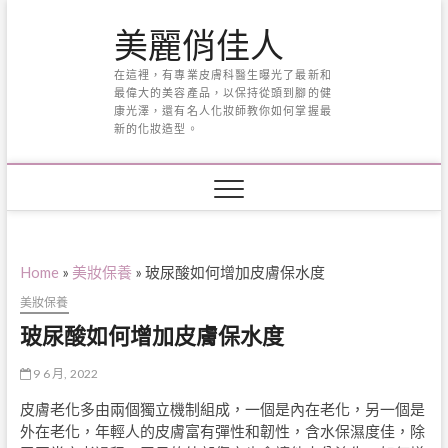
Skip
美麗俏佳人
to
content
在這裡，有專業皮膚科醫生曝光了最新和
最偉大的美容產品，以保持從頭到腳的健
康光澤，還有名人化妝師教你如何掌握最
新的化妝造型。
Home
»
美妝保養
»
玻尿酸如何增加皮膚保水度
美妝保養
玻尿酸如何增加皮膚保水度
9 6 月, 2022
皮膚老化多由兩個獨立機制組成，一個是內在老化，另一個是
外在老化，年輕人的皮膚富有彈性和韌性，含水保濕度佳，除