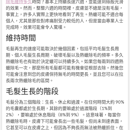
除毛維持多久
時間？基本上持續長達六週，並能達到絲般光滑
的效果。然而，整整六週的時間裡，皮膚並不總是沒有毛髮，
事實上，許多人實際上更快地看到了再生。熱蠟可能不適合每
個人，尤其是那些對疼痛耐受力較低的人，但是當由專業人士
完成時，效果可能會令人驚嘆。
維持時間
毛髮再生的速度可能取決於幾個因素，包括平均毛髮生長周
期、個人毛髮生長周期、破壞毛髮以及熱蠟除毛的頻率。多久
熱蠟除毛也有助於決定蠟可以持續多久。如果您每兩到四週熱
蠟除毛一次，那麼所有毛髮都可能有機會從根部去除。然後您
可能會注意到您的皮膚保持無毛的時間更長，並且您可以在拉
長兩次熱蠟除毛的區間。
毛髮生長的階段
毛髮分為三個階段：生長、休止和過渡。在任何時間大約 90%
的毛囊都處於生長期，其餘的要嘛處於過渡階段（1%到
2%），要嘛處於休息階段（8%到 9%）。這意味著，每當你
熱蠟除毛時，皮膚下可能會長出一些毛髮，但尚未到達表面，
它甚至可以在皮膚之上，但因為不夠長而無法被熱蠟抓住，在