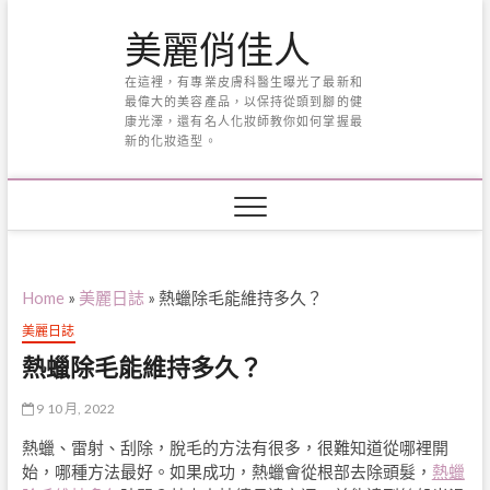
Skip
美麗俏佳人
to
content
在這裡，有專業皮膚科醫生曝光了最新和
最偉大的美容產品，以保持從頭到腳的健
康光澤，還有名人化妝師教你如何掌握最
新的化妝造型。
Home
»
美麗日誌
»
熱蠟除毛能維持多久？
美麗日誌
熱蠟除毛能維持多久？
9 10 月, 2022
熱蠟、雷射、刮除，脫毛的方法有很多，很難知道從哪裡開
始，哪種方法最好。如果成功，熱蠟會從根部去除頭髮，
熱蠟