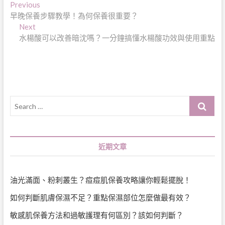
文
Previous
Previous
post:
早晚保養步驟教學！為何保養很重要？
章
Next
Next
導
post:
水楊酸可以改善暗沈嗎？一分鐘搞懂水楊酸功效與使用重點
覽
Search
…
近期文章
油光滿面、粉刺叢生？痘痘肌保養攻略讓你輕鬆擺脫！
如何判斷肌膚保濕不足？重點保濕部位怎麼做最有效？
敏感肌保養方法和過敏護理有何區別？該如何判斷？