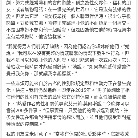
劇，努力或經常隨和約會的遊戲。稱之為性交夥伴，福利的朋
友，或者贓物電話：在一個完美的世界中，它是沒有弦樂的性
愛。但是當它是一個女孩尋找一個人聯盟伴侶時，很少似乎很
簡單。對於戴安娜，帕特里克跳進睡覺的不耐煩是一個遲交 –
不是因為她不想和他一起睡覺，但是因為他在他的時間框架中
沒有這樣做時，他會這樣做。
“我覺得男人們削減了缺點，因為他們認為你想嫁給他們，”她
說。 “我可以在沒有完整的情感聯繫的情況下發生性行為，但
我不是可以和我睡覺的人睡覺，我只能遇到一次或兩次。它只
帶給我一段時間才能感到舒適，”她說， “如果為晚餐付錢讓你
覺得我欠你，那就讓我拿起標籤。”
一些麻煩可能來自於古老的性別陳規定型和性動力正在發生變
化，快速 – 我們仍然追趕，即使在2015年。“男子被調節了相
信他們的性別有完善的藝術讓它保持休閒，而女性被情緒放
下，“熱愛作者的性和關係專家艾米莉·莫爾斯說：今晚你可以
嘗試200多件事。 “但事實是，只要他們的需求達到偶然，許
多女性現在都會對保持事情的想法開放，並且他們感受到對這
種情況的控制感。”
我的朋友艾米同意了。 “當我有休閒的性愛夥伴時，它讓我感