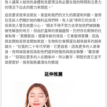
有人讓某人給你的身體有些愛情沒有必要在我的時間和注意力
的情況下出去的壓力來閒逛。”
這些要求是來自朋友，家庭和我們的文化的期望和判斷。當勞
拉告訴人們關於她的戰利品哥們時，有人說“得到它的女孩！”
但其他人警告她要小心。 “婦女不得不努力去參加他們被鼓勵
被性解放的地方，但由於羞辱的普遍趨勢，仍然存在輕微的社
會恥辱，”莫爾斯說。隨著年齡的增長，它會變得更糟：因為
朋友開始安排並開始家庭，生物和社會期望在越來越多的越來
越大。 “在我的二十年代早期，它更容易，因為更多的人是單
身，有時候我會因為對他們感到舒服而與朋友聯繫，”戴安娜
說。“ “但現在更多的人在關係中，所以數字 – 明智的是它並不
是那麼好，我有點耗盡潛在的脆弱
延伸推薦