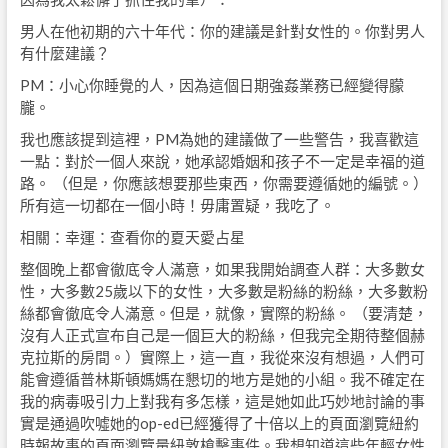
男人在他初期的六十年代：你的建議是針對女性的。你對男人
有什麼建議？
PM：小心你睡覺的人，因為這個日期強姦業務已經變得朦
朧。
我也應該提到這裡，PM為她的建議做了一些警告，我喜歡這
一點：對於一個人來說，她承認婚姻和孩子不一定是幸福的道
路。 （但是，你應該想要那些東西，你需要遵循她的編號。）
所有這一切都在一個小時！毋庸置疑，我吃了。
相關：幸運：查看你的夏天愛占星
整個晚上都會徹底令人滿意，如果我開始調查人群：大多數女
性，大多數25歲以下的女性，大多數是粉絲的粉絲，大多數粉
絲都會徹底令人滿意。但是，就像，實際的粉絲。 （要清楚，
沒有人正式宣布自己是一個巨大的粉絲，但我完全期待整個赫
克拉斯的房間。）實際上，這一直，我從來沒有想過，人們可
能會遵循普林斯頓媽媽在懇切的地方是她的小組。我不確定在
我的病毒吸引力上對我有多怎樣，這是她如此巧妙地討論的事
實是通過吹噓她的op-ed已​​經獲得了十倍以上的頁面瀏覽紐約
時報故事的頁面瀏覽量紐敦槍擊事件。我想知道這些年輕女性