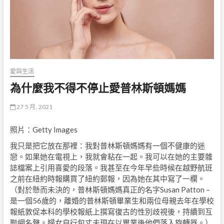
愛與生活
為什麼我不得不停止愛普林斯頓媽媽
27 5 月, 2021
照片：Getty Images
我只是把它放在那裡：我對普林斯頓媽媽有一個不健康的迷
戀。如果她在電視上，我就會粘在一起。我可以在她的主要雜
誌檔案上引用喜愛的段落。我甚至在今年早些時候在越野航班
之前在紐約時報購買了紐約郵報，因為她在其中寫了一欄。
（對於懸而未決的，普林斯頓媽媽真正的名字Susan Patton –
是一個56歲的，離婚的普林斯頓畢業生和兩位母親去年在學校
報紙敦促本科的學校報紙上撰寫復古的性別歧視後，持續到互
聯網名聲。婦女自行包丈夫現在以畢業後他們落入旋轉器。）