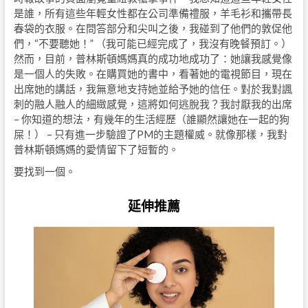
是誰，所有這些年輕女性都在公司準備禮服，羊毛衫和攜帶長
春袋的衣服。在問答部分和尖叫之後，我碰到了他們的敦促他
們，“不要聽她！” （我可能已經完成了，我沒有晚餐預訂。）
然而，目前，普林斯頓媽媽真的成功地成功了：她讓我感覺像
是一個人的失敗。在購買她的書中，看著她的電視節目，現在
出席她的講話，我無意地支持她並給予她的信任。對於我對諷
刺的融人融人的細緻感覺，這將如何逃脫我？我討厭我的出席
– 你知道的想法，有幾年的生活經歷（誰顯然讓她在一起的狗
屎！） – 只有進一步驗證了PM的主題權威。就像那樣，我對
普林斯頓媽媽的愛情留下了短暫的。
要找到一個。
延伸推薦