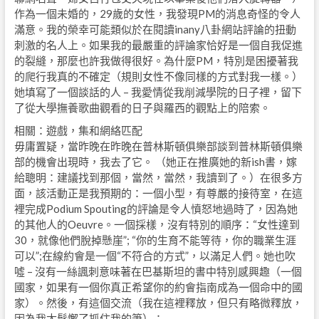
作為一個未婚的，29歲的女性，我發現PM的消息奇怪的令人
滿意。我的榮幸可能類似於在閱讀inany八卦網站評論的扭動
刺激的名人上。如果我的最嚴重的評論家恰好是一個自我促進
的裂縫，那麼也許我做得很好。為什麼PM，特別是困擾著我
的爬行我真的不確定（規則女性不像同樣的方式對我一樣。）
她填寫了一個談話的人 – 我愛情從我削減學院的日子裡，留下
了從大學撫養歌曲觀看的日子與羅西的觀點上的陪索。
相關：遊戲，集和網絡匹配
毋庸置疑，當昨晚在昨晚在普林斯頓俱樂部談到普林斯頓俱樂
部的機會出現時，我去了它。 （她正在推廣她的新ish書，嫁
給聰明：建議找到那個，當然，當然，我讀到了。）在很多方
面，該活動正是我預期的：一個小型，有尊嚴的接待室，在這
裡完成Podium Spouting的評論是令人憤怒地過時了，因為她
的其他人的Oeuvre。一個採樣，沒有特別的順序：“女性達到
30，就像他們脫掉懸崖”; “你的生育不能等待，你的職業生涯
可以”;在線約會是一個“不符合的方式”，以滿足人們。她也吹
噓 – 沒有一絲諷刺意味著在巴基斯坦的書中特別感興趣（一個
國家，如果有一個你真正希望你的約會指南成為一個命中的國
家）。然後，有這個交流（我在這裡釋放，但只有略微釋放，
因為我太鬆懈了抓住我的筆）：