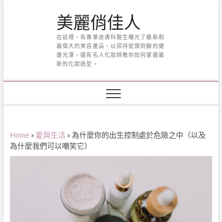
Skip
美麗俏佳人
to
content
在這裡，有專業皮膚科醫生曝光了最新和
最偉大的美容產品，以保持從頭到腳的健
康光澤，還有名人化妝師教你如何掌握最
新的化妝造型。
Home
»
愛與生活
»
為什麼你的出生控制處於危險之中（以及
為什麼我們可以嘲笑它）