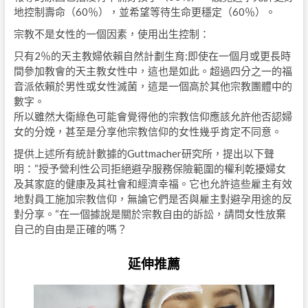
地控制壽命（60％），並希望等待生命更穩定（60％）。
宗教不是女性的一個因素，使用出生控制：
只有2％的天主教婦依賴自然計劃生育;即使在一個月或更長時
間參加教會的天主教女性中，這也是如此。超過四分之一的福
音派依賴於男性或女性滅菌，這是一個高於其他宗教團體中的
數字。
所以雖然大衛綠色可能會覺得他的宗教信仰應該允許他否認婦
女的分娩，甚至是分享他宗教信仰的女性幾乎肯定不同意。
提供上述所有統計數據的Guttmacher研究所，提出以下聲
明：“授予營利性公司拒絕避孕服務保險範圍的權利乾擾婦女
及其家庭的健康及其社會和經濟幸福。它也允許這些雇主有效
地對員工施加宗教信仰，無論它們是否與雇主對避孕用途的反
對分享。“在一個據說是關於宗教自由的訴訟，請問女性放棄
自己的自由是正確的嗎？
延伸推薦