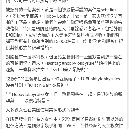
向 – 公司是否可以擁有宗教信仰。
被聽到的一個案例，這是一個導致最爭議的案件是sebelius
v。愛好大堂商店。 Hobby Lobby，Inc。是一家與基督徒所有
者的工藝品，他說，他們的宗教信仰是通過覆蓋某些藥物的宗
教信仰 – 特別是預防胚胎的植入（業餘愛好者名稱，包括計劃
B和Ella）。愛好大廳的主人覺得這些藥片構成墮胎。他們聲
稱不對所有信仰和性別的13,000名員工（如避孕套和膜片）提
供其他形式的避孕措施。
對股權有什麼不利數，但留給互聯網將一些幽默帶到這一潛在
的可怕情況。週末，Hashtag #hobbylobbyrule開始推特上的
趨勢。一些樣本推文？ Jezebel舍入最好的：
“如果你的工藝項目出錯，你就搞砸了。B. #hobbylobbyrules
沒有計劃，”Kristin Barrick寫道。
“＃Hobbylobbyrules女士們，熱膠膠粘在一起，保證失敗的避
孕藥。” – 瑪麗哈特曼。
大多數女性在美國使用某種形式的避孕：
在所有發生性行為的女性中，99％使用了自然計劃生育以外的
避孕方法。這個數字幾乎相同，98％，在性經歷的天主教女性