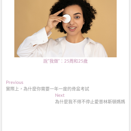
說“我做”：25周和25歲
文
Previous
Previous
post:
實際上，為什麼你需要一年一度的骨盆考試
章
Next
Next
導
post:
為什麼我不得不停止愛普林斯頓媽媽
覽