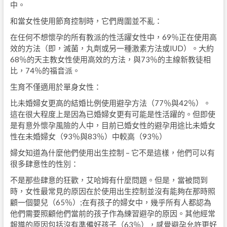
中。
和當女性使用節育控制時，它們周圍並不亂：
在任何不想懷孕的所有教派的性活躍女性中，69％正在使用高
效的方法（即，滅菌，丸劑或另一種激素方法或IUD）。大約
68％的天主教女性使用高效的方法，與73％的主線新教徒相
比，74％的福音派。
生育不僅適用於單身女性：
比未婚婦女更高的結婚比例使用避孕方法（77％與42％）。
這在很大程度上是因為已婚婦女更有可能是性活躍的。但即使
是有意外懷孕風險的人中，目前已婚女性的避孕用途比未婚女
性在未婚婦女（93％與83％）中較高（93％）
婦女知道為什麼他們使用出生控制 – 它不是這樣，他們可以有
很多肆意性的性別：
不是那些肆意的狂歡，艾哈姆有什麼問題。但是，當被問到
時，女性最常見的原因在於使用出生控制並沒有能夠在那時照
顧一個嬰兒（65％）;在有孩子的婦女中，幾乎所有人都認為
他們需要照顧他們當前的孩子作為練習避孕的原因。其他經常
報導的原因包括沒有準備好孩子（63％），感覺避孕允許更好