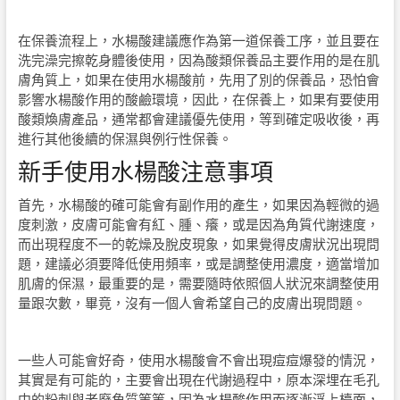
在保養流程上，水楊酸建議應作為第一道保養工序，並且要在
洗完澡完擦乾身體後使用，因為酸類保養品主要作用的是在肌
膚角質上，如果在使用水楊酸前，先用了別的保養品，恐怕會
影響水楊酸作用的酸鹼環境，因此，在保養上，如果有要使用
酸類煥膚產品，通常都會建議優先使用，等到確定吸收後，再
進行其他後續的保濕與例行性保養。
新手使用水楊酸
注意
事項
首先，水楊酸的確可能會有副作用的產生，如果因為輕微的過
度刺激，皮膚可能會有紅、腫、癢，或是因為角質代謝速度，
而出現程度不一的乾燥及脫皮現象，如果覺得皮膚狀況出現問
題，建議必須要降低使用頻率，或是調整使用濃度，適當增加
肌膚的保濕，最重要的是，需要隨時依照個人狀況來調整使用
量跟次數，畢竟，沒有一個人會希望自己的皮膚出現問題。
一些人可能會好奇，使用水楊酸會不會出現痘痘爆發的情況，
其實是有可能的，主要會出現在代謝過程中，原本深埋在毛孔
中的粉刺與老廢角質等等，因為水楊酸作用而逐漸浮上檯面，