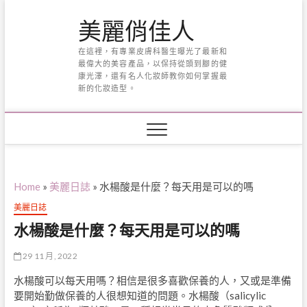
Skip
美麗俏佳人
to
content
在這裡，有專業皮膚科醫生曝光了最新和
最偉大的美容產品，以保持從頭到腳的健
康光澤，還有名人化妝師教你如何掌握最
新的化妝造型。
Home
»
美麗日誌
»
水楊酸是什麼？每天用是可以的嗎
美麗日誌
水楊酸是什麼？每天用是可以的嗎
29 11 月, 2022
水楊酸可以每天用嗎？相信是很多喜歡保養的人，又或是準備
要開始勤做保養的人很想知道的問題。水楊酸（salicylic