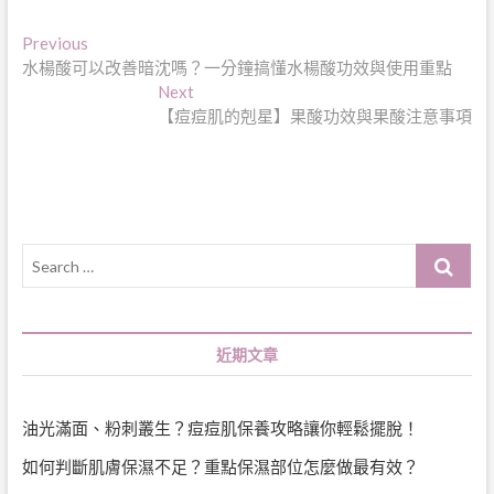
文
Previous
Previous
post:
水楊酸可以改善暗沈嗎？一分鐘搞懂水楊酸功效與使用重點
章
Next
Next
導
post:
【痘痘肌的剋星】果酸功效與果酸注意事項
覽
Search
…
近期文章
油光滿面、粉刺叢生？痘痘肌保養攻略讓你輕鬆擺脫！
如何判斷肌膚保濕不足？重點保濕部位怎麼做最有效？