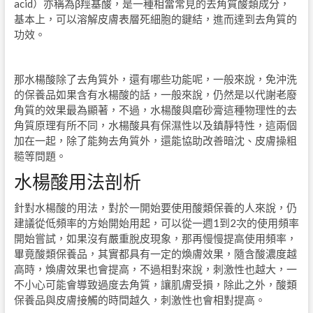
acid）亦稱為β羥基酸，是一種相當常見的去角質酸類成分，
基本上，可以溶解皮膚表層死細胞的鍵結，進而達到去角質的
功效。
那水楊酸除了去角質外，還有哪些功能呢，一般來說，免沖洗
的保養品如果含有水楊酸的話，一般來說，仍然是以代謝老廢
角質的效果最為顯著，不過，水楊酸與磨砂膏這種物理性的去
角質原理有所不同，水楊酸具有保濕性以及鎮靜特性，這兩個
加在一起，除了能夠去角質外，還能協助改善暗沈、皮膚操粗
糙等問題。
水楊酸用法剖析
針對水楊酸的用法，對於一開始要使用酸類保養的人來說，仍
建議從低頻率的方始開始用起，可以從一週1到2次的使用頻率
開始嘗試，如果沒有嚴重脫皮現象，那再慢慢提高使用頻率，
畢竟酸類保養品，其實都具有一定的煥膚效果，隨含酸濃度越
高時，煥膚效果也會提高，不過相對來說，刺激性也越大，一
不小心可能會導致過度去角質，讓肌膚受損，除此之外，酸類
保養品與皮膚接觸的時間越久，刺激性也會相對提高。