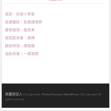
底妝｜彩妝小學堂
皮膚皺紋｜肌膚護理師
膚質檢測｜蔻是美
痘痘肌保養｜膚掩
臉部保濕｜膚面魔
油肌保養｜一膚當關
美麗俏佳人
| Designed by:
Theme Freesia
|
WordPress
| © Copyright All
right reserved