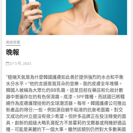
美妝保養
晚報
27 5 月, 2021
“極端天氣是為什麼韓國護膚如此善於提供強烈的水合和平衡
水分水平。”他的言語是我耳朵的音樂 – 我的皮膚全年堆積。
韓國人被稱為大眾化的BB乳霜，這是目前在藥店和化妝計數
器中普遍存在的有色保濕霜 – 底漆 – SPF雜種，而該國已將韁
繩作為皮膚護理技術的全球潮流器。每年，韓國護膚公司推出
新產品的得分;一些，例如源自蝸牛粘液的抗衰老面霜，對交
叉成功的州立道沒有很少希望。但許多品牌正在投注睡覺的面
具，創新的超級大略乳膏配方不是霍莉的戈爾基或飛機舒適品
種 – 可能是美麗的下一個大事。雖然該類別仍然對大多數美國