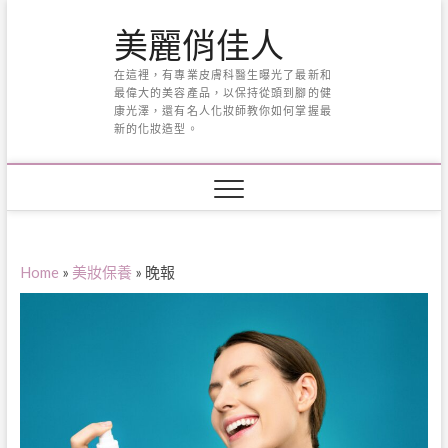
Skip
美麗俏佳人
to
content
在這裡，有專業皮膚科醫生曝光了最新和
最偉大的美容產品，以保持從頭到腳的健
康光澤，還有名人化妝師教你如何掌握最
新的化妝造型。
Home
»
美妝保養
»
晚報