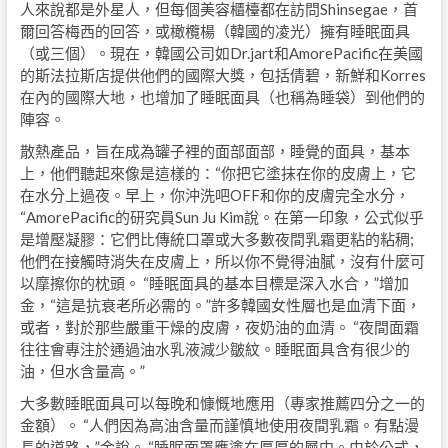
人來說都是外星人，但每個美容櫃檯都在訪問Shinsegae，首
爾回答梅西的回答，或橄欖楊（韓國的凌光）擁有睡眠面具
（或三個）。現在，韓國​​公司如Dr.jart和AmorePacific在美國
的斯法拉斯店提供他們的國際大獎，包括倩碧，新鮮和Korres
在內的國際大地，也增加了睡眠面具（也稱為睡袋）到他們的
陣容。
散熱產品，旨在成為罐子裡的面部面部，睡覺的面具，基本
上，他們聽起來像是這樣的：“你把它塗抹在你的皮膚上，它
在水分上過夜。早上，你沖洗吧OFF和你的皮膚完全水分，
“AmorePacific的研究員Sun Ju Kim說。在第一印象，公式似乎
是增壓凝膠：它們比傳統口罩或大多數夜間乳霜更粘的粘稠;
他們在接觸時消失在皮膚上，所以你不覺得油膩，沒有什麼可
以摩擦你的枕頭。 “睡眠面具的基本目標是深入水合，”增加
金，“這是抗衰老所必需的。”許多韓國女性層也是血清下面，
或者，對於那些嚴重干燥的皮膚，夜奶油的血清。 “夜間面霜
往往會專注於通過油水乳液減少皺紋。睡眠面具含有很少的
油，但水含量高。”
大多數睡眠面具可以每晚和慷慨地應用（專家推薦四分之一的
金額）。 “人們因為高油含量而謹慎地使用夜間乳霜。有點漫
長的道路，”金說。 “睡眠面罩應塗在厚厚的層中。由於公式，