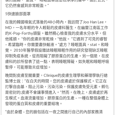
它仍然會感到非常輕盈。”
5快速臉部面罩
在我的韓國噴氣式落後的48小時內，我訪問了Joo Han Lee，
MD，一名年輕的令人輕鬆的皮膚科醫生，在幽靈江南區工作
的K-Pop-Forthy頭髮。雖然精心檢查我的皮膚水分水平，但
他搖頭。 “你的皮膚非常乾燥，”他說。 “它遇到了可見的睿智
– 希望臨時。你需要盡快輸液。”處方？睡眠面具，stat。和睡
覺。 2010年醫學假設雜誌睡眠睡眠作用的研究發現缺乏睡眠
抑制免疫系統，從而阻礙了膠原蛋白的生產。另一個是，在皮
膚科的診所發表了這一點，表明睡眠障礙，如失眠和睡眠呼吸
暫停，可能導致炎症增加。
晚間對皮膚至關重要，Clinique的皮膚生理學和藥理學執行總
監博士說：“在白天的時間，您的皮膚處於保護模式。它正在
打擊自由基，阻止污染，污染污染，保護皮膚免受元素。孵化
是密封的;皮膚不會讓事情進入。“然而，在晚上，皮膚處於再
生模式。血液流量增加，膠原蛋白的生產 – 一種在整個身體上
發現的蛋白質和皮膚的重要組塊。
“由於身體 – 您的臉包括在一夜之間進行自己的內部家務清