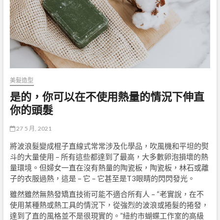
美髮造型
是的，你可以在不使用熱量的情況下伸直
你的頭髮
27 5 月, 2021
將波浪髮變成棍子直線式常常涉及化學品，吹風機和平坦的熨
斗的大量使用 – 所有這些都達到了最高，大多數卵泡損壞的熱
量環境。但婦女一直在沒有熱量的陶瓷板，陶瓷板，林石或離
子的衣服過熱，這是 – 它 – 它甚至是T3眼睛的閃閃發光。
雖然雖然無熱發矯直技術可能不適合所有人 – “老實說，在不
使用某種熱或熱工具的情況下，從強烈的波浪或捲髮的捲發，
達到了直的風格並不是很現實的。”紐約市蝴蝶工作室的高級