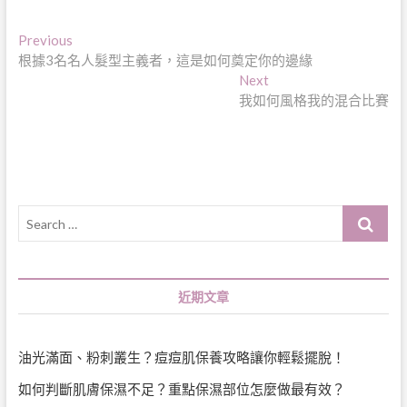
文
Previous
Previous
post:
根據3名名人髮型主義者，這是如何奠定你的邊緣
章
Next
Next
導
post:
我如何風格我的混合比賽
覽
Search
…
近期文章
油光滿面、粉刺叢生？痘痘肌保養攻略讓你輕鬆擺脫！
如何判斷肌膚保濕不足？重點保濕部位怎麼做最有效？