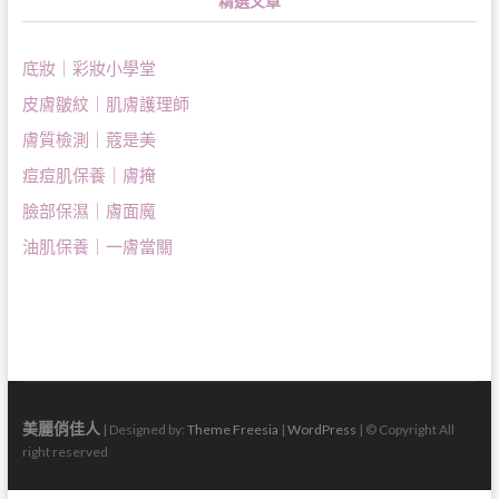
精選文章
底妝｜彩妝小學堂
皮膚皺紋｜肌膚護理師
膚質檢測｜蔻是美
痘痘肌保養｜膚掩
臉部保濕｜膚面魔
油肌保養｜一膚當關
美麗俏佳人
| Designed by:
Theme Freesia
|
WordPress
| © Copyright All
right reserved