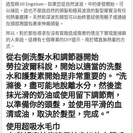
造型師Jill Engelsen – 如果您從自然波浪，中的麥發開始，可
以接近。這也不是說自然的頭髮和極其波浪的髮型確實沒有任
何熱量選擇。天然和深波形類型可以始終嘗試使用輥子或通過
在頭部周圍包裹來伸展頭髮。
所以，對於那些尋求在沒有冒險造成傷害的情況下實現直接鎖
的人來說，這裡有七個專業的DIY提示，用於矯直無熱量的方
式。
從右側洗髮水和調節器開始
勞拉波爾科說，開始以適當的洗髮
水和護髮素開始是非常重要的。 “洗
滌後，盡可能地脫離水分，然後塗
抹光滑的奶油或使用留下調節劑，
以準備你的頭髮，並使用平滑的血
清或油，取決於髮型，完成。”
使用超吸水毛巾