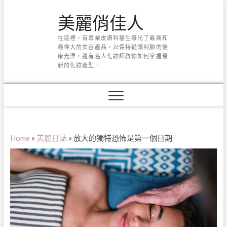
Skip
美麗俏佳人
to
content
在這裡，有專業皮膚科醫生曝光了最新和
最偉大的美容產品，以保持從頭到腳的健
康光澤，還有名人化妝師教你如何掌握最
新的化妝造型。
Home
»
美麗日誌
»
放大的獨特恐怖是第一個日期