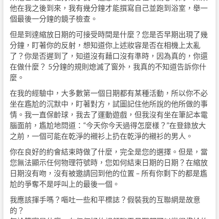
他在我之後到來，我有幾分鐘才能撰寫自己並跑到浴室，舉一
個最後一分鐘的鏡子檢查。
但是到達縮放日期的可接受時間是什麼？您是否早期出現了幾
分鐘，盯著你的反射，想知道你上述妝容是否在相機上太亂
了？你是否遲到了，知道沒有藉口沒有準時，因為真的，你還
在做什麼？ 5分鐘的規則熄滅了窗外，我真的不知道告訴你什
麼。
在我的經驗中，大多數第一個日期都有某種活動，所以你不必
坐在尷尬的沉默中，盯著對方，試圖記住他所說的他所做的事
情。我一直保齡球，我去了運動遊戲，但我沒有坐在筆記本電
腦面前，尷尬地問道：“今天你今天過得怎麼樣？”在登錄放大
之前，一個可能在乾淨的襯衫上扔在乾淨的襯衫的男人。
你在良好的約會結束時做了什麼，完全是您的選擇。但是，當
您無法顯示任何物理符號時，您如何結束日期的日期？在縮放
日期沒有吻，沒有被邀請回到他的位置 – 所有你剩下的都是尷
尬的爭奪不是呼叫上的最後一個。
我應該揮手嗎？嘔吐一些和平標誌？假裝我的互聯網是故意
的？