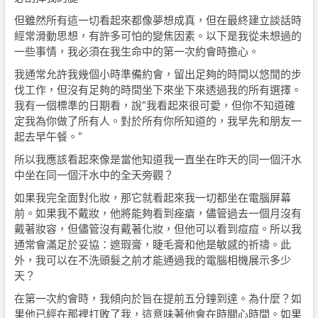
但雖然所有這一切看起來都像夢想成真，但在最終建立談話時
經常滑動思想，有許多可怕的變焦因素。以下是我從未想過的
一些事情，我必須在我生命中的第一次約會時擔心。
我通常允許我幾個小時準備約會，留出足夠的時間以悠閒的步
伐工作，但沒有足夠的時間坐下來坐下來透過我的所有選擇。
我有一個標準的日期看，說“我看起來很可愛，但你不知道確
定我為你做了所有人。對於所有你所知道的，我早先和朋友一
起去早午餐。“
所以我應該看起來像是當他知道我一直坐在昨天的同一個汗水
中坐在同一個汗水中的全天旁觀？
如果我完全面對化妝，那它就看起來我一切都坐在電腦屏幕
前。如果我不戴妝，他將能夠看到痤瘡，儘管過去一個月沒有
戴著妝容，但儘管沒有戴著化妝，但他可以看到痘痘。所以我
通常會滿足於妥協：遮瑕膏，睫毛膏和他是敏感的祈禱。此
外，我可以在不洗頭髮之前才能通過我的電腦相機展示多少
天？
在第一次約會時，我傾向於旨在提前五分鐘到達。為什麼？如
果他已經在那裡打敗了我，這意味著他會在時關心時間。如果