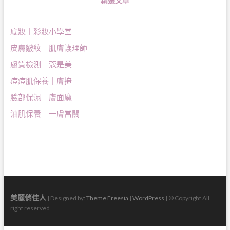
精選文章
底妝｜彩妝小學堂
皮膚皺紋｜肌膚護理師
膚質檢測｜蔻是美
痘痘肌保養｜膚掩
臉部保濕｜膚面魔
油肌保養｜一膚當關
美麗俏佳人
| Designed by:
Theme Freesia
|
WordPress
| © Copyright All
right reserved