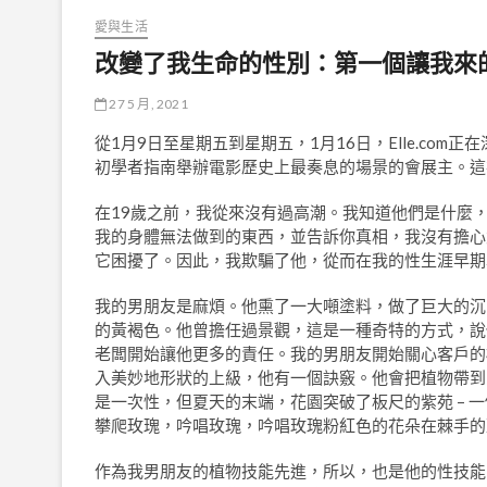
愛與生活
改變了我生命的性別：第一個讓我來
27 5 月, 2021
從1月9日至星期五到星期五，1月16日，Elle.com
初學者指南舉辦電影歷史上最奏息的場景的會展主。這
在19歲之前，我從來沒有過高潮。我知道他們是什麼
我的身體無法做到的東西，並告訴你真相，我沒有擔心
它困擾了。因此，我欺騙了他，從而在我的性生涯早期
我的男朋友是麻煩。他熏了一大噸塗料，做了巨大的沉
的黃褐色。他曾擔任過景觀，這是一種奇特的方式，說
老闆開始讓他更多的責任。我的男朋友開始關心客戶的
入美妙地形狀的上級，他有一個訣竅。他會把植物帶到
是一次性，但夏天的末端，花園突破了板尺的紫苑 –
攀爬玫瑰，吟唱玫瑰，吟唱玫瑰粉紅色的花朵在棘手的
作為我男朋友的植物技能先進，所以，也是他的性技能