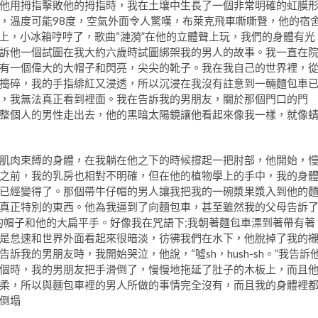
他用拇指擊敗他的拇指時，我在土壤中生長了一個非常明確的虹膜
，溫度可能98度，空氣外面令人驚嘆，布萊克飛車嘶嘶聲，他的宿
床上，小冰箱哼哼了，歌曲“漣漪”在他的立體聲上玩，我們的身體有光
訴他一個試圖在我大約六歲時試圖綁架我的男人的故事。我一直在
有一個偉大的大帽子和閃亮，尖尖的靴子。我在我自己的世界裡，
搗碎，我的手指緋紅又浸透，所以沉浸在我沒有註意到一輛麵包車
，我無法真正看到裡面。我在告訴我的男朋友，關於那個門口的門
整個人的男性走出去，他的黑暗太陽鏡讓他看起來像我一樣，就像
肌肉束縛的身體，在我躺在他之下的時候撐起一把肘部，他開始，
之前，我的乳房也相對不明確，但在他的植物學上的手中，我的身
已經變得了。那個帶牛仔帽的男人讓我把我的一碗漿果漿入到他的
真正特別的東西。他為我逼到了向麵包車，甚至雖然我的父母告訴
麗的寬大的帽子和他的大扁平手。好像我在咒語下;我朝著麵包車漂到著帶有著
是怠速和世界外面看起來很暗淡，彷彿我們在水下，他脫掉了我的
我的男朋友時，我開始哭泣，他說，“噓sh，hush-sh。”我告訴
個時，我的男朋友把手滑倒了，慢慢地拖延了肚子的木板上，而且
柔，所以與麵包車裡的男人所做的事情完全沒有，而且我的身體裡
倒塌