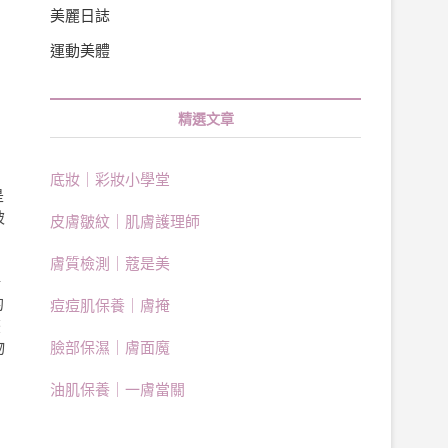
美麗日誌
運動美體
精選文章
底妝｜彩妝小學堂
是
被
皮膚皺紋｜肌膚護理師
膚質檢測｜蔻是美
陽
的
痘痘肌保養｜膚掩
叢
物
臉部保濕｜膚面魔
油肌保養｜一膚當關
的