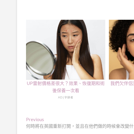
UP雷射價格差很大？效果、恢復期和術
我們欠伴侶
後保養一次看
AD | 字耕者
文
Previous
Previous
post:
何時將在英國重新打開，並且在他們做的時候會改變什
章