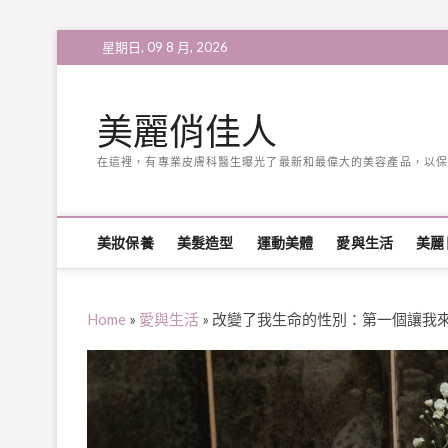
Skip
星期日, 09 8 月, 2026
to
content
美麗俏佳人
在這裡，有專業皮膚科醫生曝光了最新和最偉大的美容產品，以保
美妝保養
美髮造型
運動美體
愛與生活
美麗
Home
»
愛與生活
»
改變了我生命的性別：第一個讓我