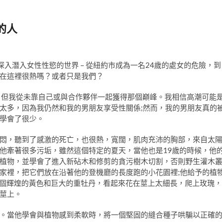
的人
正在深入潛入女性性慾的世界 – 從紐約市成為一名24歲的處女的危險，到
在這裡很熱嗎？或者只是我們？
，但我從未靠自己或與合作夥伴一起獲得那個巔峰。我相信高潮可能
太多，因為我仍然和我的男朋友享受性關係;然而，我的男朋友真的
學會了很少。
悶，聽到了感激的死亡，也很熱，寬闊，肌肉充沛的胸部，來自太
他牽著很多污垢，雖然這個特定的夏天，當他也是19歲的時候，他
植物，並學會了進入新砧木和修剪的貪污樹木切割，否則野生灌木
家裡，把它們放在沿著他的登機廳的長度跑的小花園裡;他給予的植
 一個輝煌的黃色和巨大的重牡丹，看起來花在莖上太細長，爬上玫瑰，
莖上。
。當他學會與植物感到柔軟時，將一個堅固的縫合種子哄騙以正確