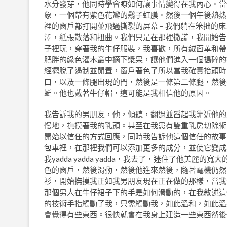
水分發芽，他同時學會瞭如何讓事情變得在我內心。當
象，一個帶有紫色花瓣的鬍子虹膜。然後一個午後熱熱
裡的窗戶都打開並飛過撕裂的屏幕 – 我們躺在笨拙的
澤，紙張散落和扭曲。我們只是在那裡撒謊，我開始告
子裡玩，穿著我的牛仔服裝，我喜歡，所有絨面革和帶
肥胖的綠色灌木叢中摘下漿果，讓他們進入一個搗碎的
經擺脫了遏制並閒置，窗戶著色了所以當我確實抬頭時
口，以及一條腿出現的門，然後是一條第二條腿，然後
蜓。他也戴著牛仔帽，這可能是我相信他的原因。
我告訴我的男朋友，他，傾聽，翻過並舀起我靠近他的
慢地，撫摸著我的乳頭。甚至在我患有雙重乳房切除術
開始以信任的方式回應，同時我告訴他這個信任的故事
包車裡，在那裡我們可以添加更多的成分，並使它變成
我yadda yadda yadda，我去了，迷住了他美
色的窗戶，然後滑動，然後他進來然後，隨著電機仍然
衫，開始撫摸我正如我男朋友現在正在做的那樣，當我告訴
那個男人在牛仔裙子下的手是如何滑動的，在我敘述這
的技術手指觸動了我，只需觸動我，如此溫和，如此溫
會覺得有些東西。很快就會在我身上建造一些東西然後