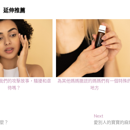
延伸推薦
我們的攻擊故事，騷擾和虐
為其他媽媽撒謊的媽媽們有一個特殊
待嗎？
地方
Next
Next
post:
麼？
愛別人的寶寶的麻