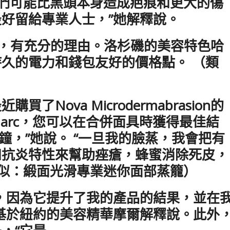
它們可能比黑頭本身造成疤痕和更大的傷
好留給專業人士，”她解釋說。
常售罄，有充分的理由。洛杉磯的美容特色哈
久的電力和錢包友好的價格點。 （類
買了Nova Microdermabrasion的
arc，您可以在合併面具時獲得最佳結
分鐘，”她說。 “一旦我的臉蒸，我會把有
和抗炎特性來幫助痤瘡，蜂蜜消除死皮，
類似：緞面光滑專業迷你面部蒸籠）
，因為它提升了我的產品的結果，並在
基於紐約的美容精華摩爾解釋說。此外