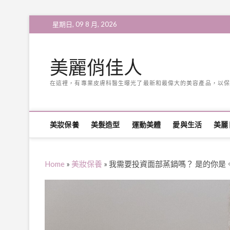
Skip
星期日, 09 8 月, 2026
to
content
美麗俏佳人
在這裡，有專業皮膚科醫生曝光了最新和最偉大的美容產品，以保
美妝保養
美髮造型
運動美體
愛與生活
美麗
Home
»
美妝保養
»
我需要投資面部蒸鍋嗎？ 是的你是