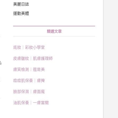
美麗日誌
運動美體
精選文章
是
底妝｜彩妝小學堂
皮膚皺紋｜肌膚護理師
名
膚質檢測｜蔻是美
隨
痘痘肌保養｜膚掩
關
臉部保濕｜膚面魔
工
油肌保養｜一膚當關