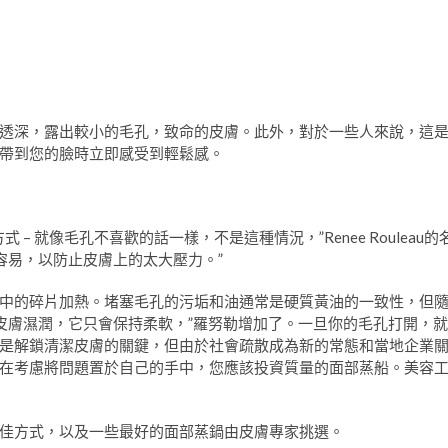
透深，露出較小的毛孔，致命的皮膚。此外，對於一些人來說，這
帶到您的臉時立即感受到輕鬆感。
 就像毛孔不喜歡的話一樣，不是這種情況，”Renee Rouleau的
容易，以防止皮膚上的太大壓力。”
中的碎片加熱。堵塞毛孔的污垢和油通常是硬質黃油的一致性，但
要皮膚濕潤，它只會保持柔軟，”羅努勒增加了。一旦你的毛孔打開，就
是解鎖清潔皮膚的關鍵，但由於社會疏散成為新的常態和當地企業
在考慮將問題置於自己的手中，您應該投資質量的面部蒸船。美容
佳方式，以及一些最好的面部蒸鍋由皮膚專家挑選。