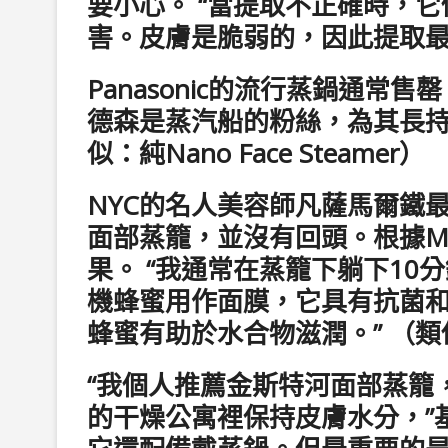
要小心。 “當提取不正確時，
害。皮膚是脆弱的，因此提取最
Panasonic的流行蒸鍋通
德森是蒸汽船的粉絲，為其長持
似：純Nano Face Steamer）
NYC的名人美容師凡薩馬爾​​鐵最近購
面部蒸籠，並沒有回頭。根據M
果。 “我通常在蒸籠下躺下10
機蜂蜜用作面膜，它具有抗菌
蜂蜜有助於水合物滋潤。” （
“我個人推薦金斯特河面部蒸籠
的干燥公寓裡保持皮膚水分，”