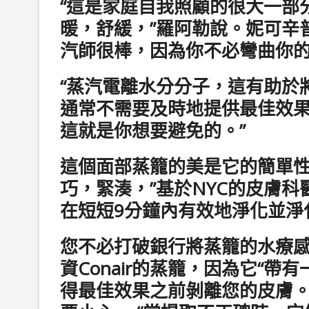
“這是家庭自我照顧的很大一部
暖，舒緩，”羅阿勒說。妮可辛
汽師很棒，因為你不必彎曲你
“蒸汽電離水分分子，這有助於將
通常不需要及時地提供最佳效
這就是你想要避免的。”
這個面部蒸籠的美是它的簡單性
巧，緊湊，”基於NYC的皮膚科醫生M
在短短9分鐘內有效地淨化並淨
您不必打破銀行將蒸籠的水療感到您的
資Conair的蒸籠，因為它“
得最佳效果之前剝離您的皮膚。