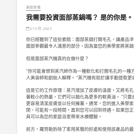
美妝保養
我需要投資面部蒸鍋嗎？ 是的你是。
27 5 月, 2021
你已經聽到了這些索賠：面部蒸鍋打開毛孔，讓產品滲
面部參觀最令人滿意的部分，因為當您的美學家將蒸鍋
但是面部蒸汽機真的在做什麼？
“你可能會想到蒸汽師作為一種軟化和打開毛孔的一種方式 –
人美容師和創始人解釋。 “蒸汽機有助於讓手動提取更
這是它的工作原理：蒸汽增加了皮膚的溫度，又將毛孔
著較小的熱量，它們可以融化為更多的軟黃油。 “只
更容易清潔皮膚並以任何擁塞。通常，您的進入美學家
閉，可能有一段時間，直到您可以回到待遇。如果您正
具可以為您的家庭浴室帶來水療體驗。
前方，羅努勒拆除了家用蒸籠的好處和使用該產品的最