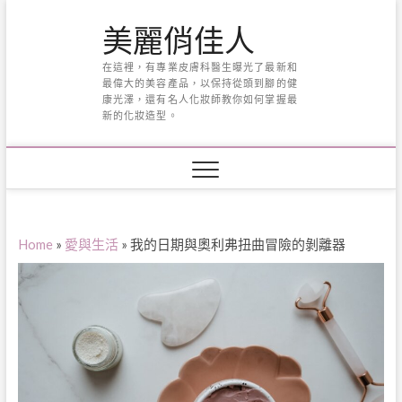
Skip
美麗俏佳人
to
content
在這裡，有專業皮膚科醫生曝光了最新和
最偉大的美容產品，以保持從頭到腳的健
康光澤，還有名人化妝師教你如何掌握最
新的化妝造型。
Home
»
愛與生活
»
我的日期與奧利弗扭曲冒險的剝離器