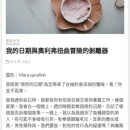
愛與生活
我的日期與奧利弗扭曲冒險的剝離器
27 5 月, 2021
圖形：Mara sprafkin
曾經是“憤怒的日期”為您帶來了在線約會深淵的懺悔。看？你
並不孤單。
當我遇到岩石時，我都有所有但是在線交易到兼職工作。幾個
星期，我會在一個晚上，週四睡眠剝奪困倦的日期，忘記了哪
個我告訴哪個故事。一路上，我以為我遇到了每種類型的男
人，有可能不會被吸引到 – 有拳頭顛簸老兄，改革的團伙成
員，男性模特與，我們要說，對他的性行為的疑慮嗎？與癱瘓