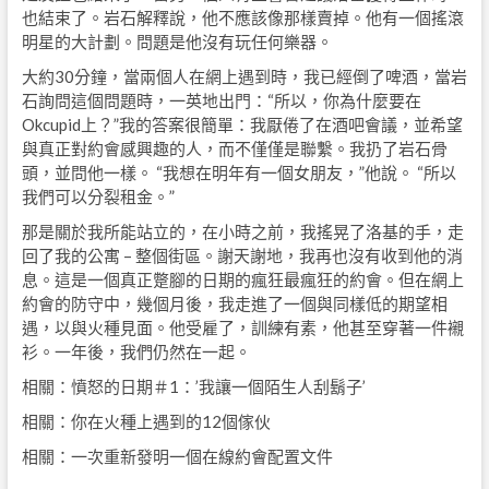
也結束了。岩石解釋說，他不應該像那樣賣掉。他有一個搖滾
明星的大計劃。問題是他沒有玩任何樂器。
大約30分鐘，當兩個人在網上遇到時，我已經倒了啤酒，當岩
石詢問這個問題時，一英地出門：“所以，你為什麼要在
Okcupid上？”我的答案很簡單：我厭倦了在酒吧會議，並希望
與真正對約會感興趣的人，而不僅僅是聯繫。我扔了岩石骨
頭，並問他一樣。 “我想在明年有一個女朋友，”他說。 “所以
我們可以分裂租金。”
那是關於我所能站立的，在小時之前，我搖晃了洛基的手，走
回了我的公寓 – 整個街區。謝天謝地，我再也沒有收到他的消
息。這是一個真正蹩腳的日期的瘋狂最瘋狂的約會。但在網上
約會的防守中，幾個月後，我走進了一個與同樣低的期望相
遇，以與火種見面。他受雇了，訓練有素，他甚至穿著一件襯
衫。一年後，我們仍然在一起。
相關：憤怒的日期＃1：’我讓一個陌生人刮鬍子’
相關：你在火種上遇到的12個傢伙
相關：一次重新發明一個在線約會配置文件