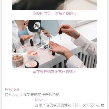
我癡迷於第一個傷了我的心
留在家裡媽媽正式死去嗎？
文
Previous
Previous
post:
問E. Jean：我丈夫的前任是藍色的
章
Next
Next
導
post:
改變了我的生活的性別：第一次非常不起眼