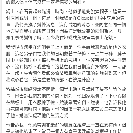
的鐵人偶。但它沒有一定準備我的岩石。
網上，岩石看起來光滑，時尚，他似乎能夠脫掉帽子，這是一
個原因或另一個，這是一個我總是在Okcupid征服中享用的質
量。我們交換了幾條消息 – 沒有普通的消息，並同意在同一個
地方見面我拍的所有日期，因為這是我公寓的兩個街區，嘿，
如果事情變得了啊，至少我在地鐵或駕駛室票價上花錢。
我發現搖滾坐在酒吧凳子上，而第一件事讓我震驚的是他的衣
服。這名男子們在我們的日期戴著牛仔褲，一頂牛仔褲，脖子
圍巾，頸部圍巾，每根手指上的戒指，一個沒有卵巢的牛仔背
心，沒有襯衫。我重複：洛基在我們日期沒有穿襯衫。一切都
在一起，集合讓他看起來像某種奧利弗扭薄的剝脫剝離器。但
我決心看它。這是重要的內部，右邊是什麼？
洛基然後繼續談論不間斷一個半小時​​，只講述了最不討論的故
事。他告訴我關於他的時間，例如，他回家浪費了，不小心撒
在地板上，用衣服擦了擦，然後戴著它們。然後，他告訴我他
再次做到的時間。他說，他的最後一次女朋友在第二次之後甩
了他。她無法處理他的生活方式。
他告訴我，他的帶謝和最好的朋友在經濟上一直在支持他，但
是友誼也結束了，當另一個人有宣誓書建議洛基獲得工作時，