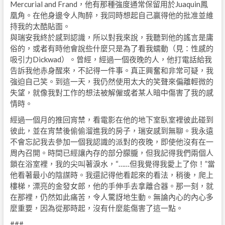
Mercurial and Frand，他有那種強度通常保留用於Juaquin鳳
凰角。在他身邊令人陶醉，我同時想起自己贏得他的批准並維
持我的太酷貼面。
與瑞安我終於感到認識，所以對我來說，我聽到他的謠言是庸
俗的，或者有時他會說些什麼只是為了看我蠕動（見：性感的
吸引力Dickwad）。曾經，經過一個夜晚的人，他打電話給我
告訴我他赤身醒來，不記得一件事。真正興奮和非常可疑，我
強迫自己笑。到這一天，我仍然使用太大的笑聲來偏離輕微的
失望，就像我對工作的想法被解僱或者某人暗中傷害了我的感
情時。
經過一個月的推回宵禁，看電影在他的地下室臥室裡彼此碰到
彼此，並在宵禁後偷偷溜進我的房子，瑞安感到無聊。我永遠
不會忘記我去參加一個我認識的派對的夜晚，即使他沒有在一
周內召開。時間已經讓內存的部分朦朧，但我記得我們兩個人
鎖在浴室裡，我的尖叫著淚水，“……但我覺得我愛上了你！”當
他看著最小的陰謀時。我還記得他看起來的看法，稍後，爬上
樓梯，漂亮的金發女郎，他的手伸手去拿離合器。那一刻，就
在那裡，仍然如此痛苦，令人驚訝地生動。無論內心的內心多
麼重要，因為從那時起，沒有什麼能傷害了這一點。
###