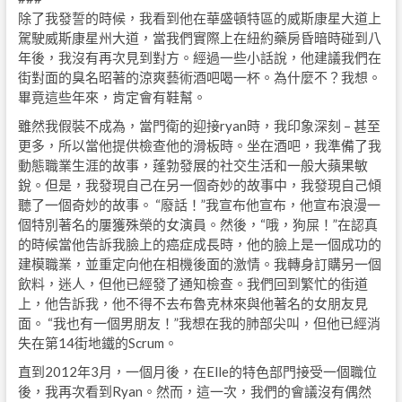
除了我發誓的時候，我看到他在華盛頓特區的威斯康星大道上
駕駛威斯康星州大道，當我們實際上在紐約藥房昏暗時碰到八
年後，我沒有再次見到對方。經過一些小話說，他建議我們在
街對面的臭名昭著的涼爽藝術酒吧喝一杯。為什麼不？我想。
畢竟這些年來，肯定會有鞋幫。
雖然我假裝不成為，當門衛的迎接ryan時，我印象深刻 – 甚至
更多，所以當他提供檢查他的滑板時。坐在酒吧，我準備了我
動態職業生涯的故事，蓬勃發展的社交生活和一般大蘋果敏
銳。但是，我發現自己在另一個奇妙的故事中，我發現自己傾
聽了一個奇妙的故事。 “廢話！”我宣布他宣布，他宣布浪漫一
個特別著名的屢獲殊榮的女演員。然後，“哦，狗屎！”在認真
的時候當他告訴我臉上的癌症成長時，他的臉上是一個成功的
建模職業，並重定向他在相機後面的激情。我轉身訂購另一個
飲料，迷人，但他已經發了通知檢查。我們回到繁忙的街道
上，他告訴我，他不得不去布魯克林來與他著名的女朋友見
面。 “我也有一個男朋友！”我想在我的肺部尖叫，但他已經消
失在第14街地鐵的Scrum。
直到2012年3月，一個月後，在Elle的特色部門接受一個職位
後，我再次看到Ryan。然而，這一次，我們的會議沒有偶然