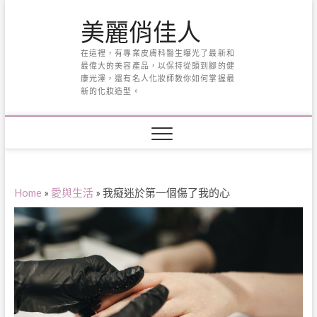
Skip
美麗俏佳人
to
content
在這裡，有專業皮膚科醫生曝光了最新和
最偉大的美容產品，以保持從頭到腳的健
康光澤，還有名人化妝師教你如何掌握最
新的化妝造型。
Home
»
愛與生活
»
我癡迷於第一個傷了我的心