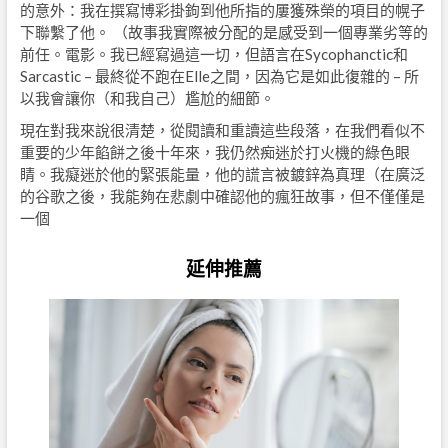
的意外：我在撰寫博彩掛鉤到他所指的屢獲殊榮的項目的幌子
下聯繫了他。 （故事我實際被分配的是感受到一個專業劣等的
前任。電影。我已經寫過這一切，但語言在Sycophanctic和
Sarcastic – 最終從不跑在Elle之間，因為它是如此復雜的 – 所
以我會讓你（和我自己）尷尬的細節。
現在對我來說很清楚，從閱讀和重讀這些段落，在我們看似不
重要的少年餡餅之後十年來，我仍然痴迷於打火機的綠色眼
睛。我癡迷於他的緊張能量，他的謊言被鍍鋅為真理（在廣泛
的谷歌之後，我能夠在悲劇中確認他的瘋狂故事，但不僅僅是
一個
延伸推薦