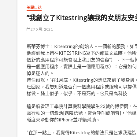
美麗日誌
“我創立了Kitestring讓我的女朋友安
27 5 月, 2021
斯蒂芬博士，KiteString的創始人 – 一個新的服
他談到我上週在KITESTRING寫下的那篇文章時，
個新的應用程序可能會阻止我朋友的強姦”） 。下一個
是一個應用程序，實際上是一個應用程序）：它是如何
悼是迷人的。
博伯爾說，“在1月底，Kitestring的想法來到了
班回家。我想知道是否有一個應用程序或服務可以提供
樣做。騎士似乎，似乎，不是死的 – 它只是高科技。
這是麻省理工學院計算機科學院學生23歲的博伊爾，在
需行動的一切激活[遇險信號，緊急呼叫或哨聲]，”
晰度來滑動你的iPhone並呼籲幫助。
“在那一點上，我覺得Kitestring的想法只是乞求我建