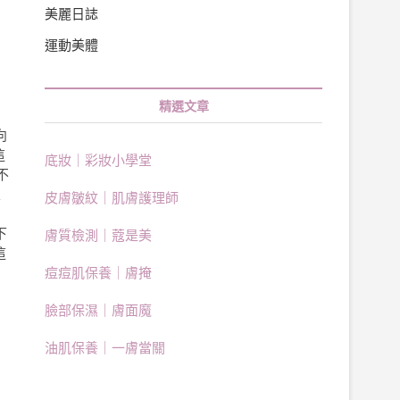
美麗日誌
運動美體
精選文章
向
這
底妝｜彩妝小學堂
不
哀
皮膚皺紋｜肌膚護理師
下
膚質檢測｜蔻是美
這
痘痘肌保養｜膚掩
臉部保濕｜膚面魔
油肌保養｜一膚當關