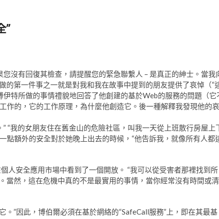
全”
務，如果您沒有回復其檢查，請提醒您的緊急聯繫人 – 是真正的紳士。當我
他所做的第一件事之一就是對我和我在故事中提到的朋友提供了哀悼（“
博伊特所做的事情禮貌地回答了他創建的基於Web的服務的問題（它
工作的，它的工作原理，為什麼他創造它。後一種解釋我發現他的
我身邊。” “我的女朋友住在舊金山的危險社區，叫我一天從上班散行房屋上
一點額外的安全對於她晚上出去的時候，“他告訴我，就像所有人都
個人安全應用市場中看到了一個開放。 “我可以從受害者那裡找到所
他說。當然，這在危機中真的不是最實用的事情，當你經常沒有時間或清
造它。”因此，博伯爾必須在基於網絡的“SafeCall服務”上，即在其最基