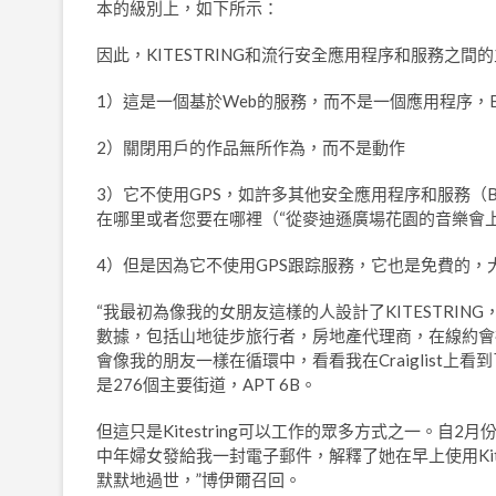
本的級別上，如下所示：
因此，KITESTRING和流行安全應用程序和服務之
1）這是一個基於Web的服務，而不是一個應用程序，Boy
2）關閉用戶的作品無所作為，而不是動作
3）它不使用GPS，如許多其他安全應用程序和服務（
在哪里或者您要在哪裡（“從麥迪遜廣場花園的音樂會上
4）但是因為它不使用GPS跟踪服務，它也是免費的，
“我最初為像我的女朋友這樣的人設計了KITESTRI
數據，包括山地徒步旅行者，房地產代理商，在線約會
會像我的朋友一樣在循環中，看看我在Craiglist上看到
是276個主要街道，APT 6B。
但這只是Kitestring可以工作的眾多方式之一。自
中年婦女發給我一封電子郵件，解釋了她在早上使用Kit
默默地過世，”博伊爾召回。