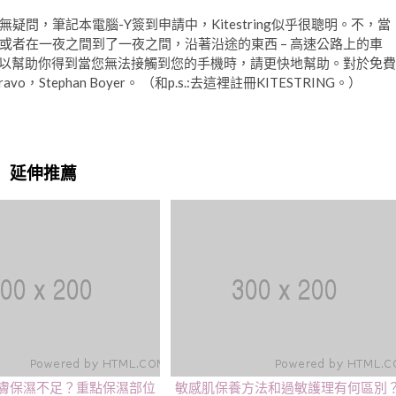
問，筆記本電腦-Y簽到申請中，Kitestring似乎很聰明。不，當
者在一夜之間到了一夜之間，沿著沿途的東西 – 高速公路上的車
對可以幫助你得到當您無法接觸到您的手機時，請更快地幫助。對於免費
tephan Boyer。 （和p.s.:去這裡註冊KITESTRING。）
延伸推薦
膚保濕不足？重點保濕部位
敏感肌保養方法和過敏護理有何區別