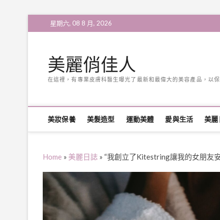
Skip
星期六, 08 8 月, 2026
to
content
美麗俏佳人
在這裡，有專業皮膚科醫生曝光了最新和最偉大的美容產品，以保
美妝保養
美髮造型
運動美體
愛與生活
美麗
Home
»
美麗日誌
»
“我創立了Kitestring讓我的女朋友