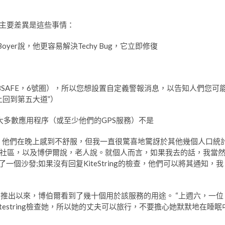
間的主要差異是這些事情：
er說，他更容易解決Techy Bug，它立即修復
BSAFE，6號圈），所以您想設置自定義警報消息，以告知人們您可
回到第五大道”）
大多數應用程序（或至少他們的GPS服務）不是
NG，他們在晚上感到不舒服，但我一直很驚喜地驚訝於其他幾個人口統
社區，以及博伊爾說，老人說。就個人而言，如果我去的話，我當
了一個沙發;如果沒有回复KiteString的檢查，他們可以將其通知，我
2月份推出以來，博伯爾看到了幾十個用於該服務的用途。 “上週六，一位
estring檢查她，所以她的丈夫可以旅行，不要擔心她默默地在睡眠