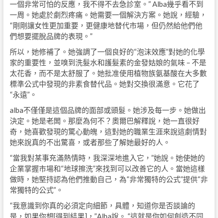
一個非常可怕的反應，我不得不去急診室。” Alba幾乎看不到
一周。她處於劇烈疼痛。她需要一個解決方案。她說，經驗，
“剛剛讓女性更加重要，更健康地替代市場，但仍然給他們他
們想要擺脫品牌的表現。”
所以，她修補了。她強調了一個良好的“泡沫效應”對她的化學
家的重要性，並嗅到洗髮水和護髮素的金發姑娘的氣味 – 不是
太花香，而不是太舒服了。她批准使用植物族氨基酸在大多數
標準公式中發現的非素食替代品。她對交換很滿意。它花了
“永遠”。
alba不僅僅是這個品牌的面部或頭髮。她涉及每一步。她做出
決定。她是老闆。那麼為何不？奧爾巴解釋說，她一直很好
奇，她喜歡發現的驚心動魄，這對她的職業生涯來說這劇情對
她來說真的不出驚喜，或者那些了解她最好的人。
“當我對某事充滿熱情時，我深深地進入它，”她說。她使她的
企業掌握市場和“地球擦洗”來找到可以改善它的人。當她這樣
做時，她堅持認為他們推動自己，為“非常獨特的公式”提供“非
常獨特的公式”。
“我意識到你真的必須定向細節，具體，知道你是否談論的
是，如果你想[得到結果]，”Alba說。 “這就是你如何創造不同