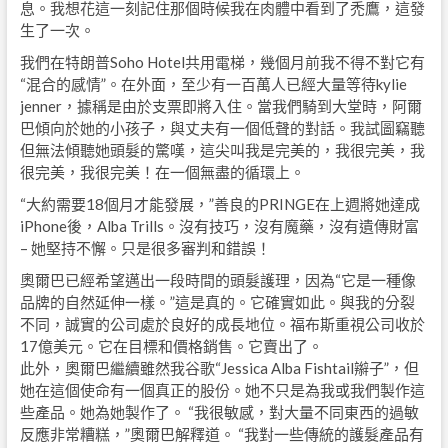
息。我想花這一刻記住那個時候我在肉體中看到了禿鷹，這發
生了一次。
我們在特朗普Soho Hotel共用電梯，幾個月前我不得不對它有
“混合的感情”。在外面，至少有一百萬人已經大量等待kylie
jenner，據稱是由於支票即將入住。當我們騎到大堂時，阿爾
巴傾向於她的小孩子，與丈夫有一個低聲的對話。我試圖竊聽
但無法傾聽她頭髮的驚嘆，這尖叫我是完美的，我很完美，我
很完美，我很完美！在一個無盡的循環上。
“大約需要18個月才能發展，”善良的PRINGE在上週將她達成
iPhone後，Alba Trills。沒有技巧，沒有魔藥，沒有遺傳財富
– 她堅持不懈。只是很多審判和錯誤！
奧爾巴已經希望邁出一段時間的頭髮護理，因為“它是一種像
品牌的自然延伸一樣。”這是真的。它確實如此。與我的分裂
不同，誠實的公司處於良好的成長地位。福布斯重視公司收於
17億美元。它在目標和價格銷售。它賣出了。
此外，奧爾巴繼續雖然我谷歌“Jessica Alba Fishtail辮子”，但
她在這個使命有一個真正的股份。她不只是為我或我們製作這
些產品。她為她製作了。 “我很敏感，對大量不同東西的過敏
反應非常糟糕，”奧爾巴解釋道。 “我對一些傳統的護髮產品有