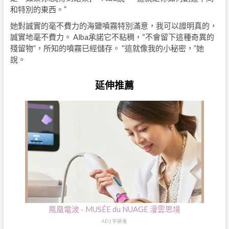
和特別的東西。”
她對誠實的毫不費力的海鹽噴霧特別滿意，我可以證明真的，
誠實地毫不費力。 Alba承諾它不粘稠，“不會留下這種奇異的
殘留物”，所知的噴霧已經儲存。 “這就像我的小秘密，”她
說。
延伸推薦
鳳凰電波 - MUSÉE du NUAGE 漫雲思境
AD | 字耕者