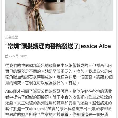
美髮造型
“常規”頭髮護理向醫院發送了Jessica Alba
27 5 月, 2021
從我們的致命頭部流出的頭髮是由死細胞製成的。但傑西卡阿
爾巴的頭髮是不同的。她是至關重要的，痛苦。我認為它是由
獨角獸血和鑽石灰塵製成的。我認為這是一個國寶。憑藉18個
月的研究，它現在可以成為我們的。有點。
Alba剛才揭開了誠實公司的頭髮護理，終於使她在各地的消費
者中提供了超越的頭髮頭。除了水合的收集靶向垂直於乾燥的
頭髮。真正恢復的系列是用於乾燥和受損的頭髮。整個該死的
套件於週一在ulta.com和誠實的康涅狄格州推出。如果你曾經
被思維的照片斜線企業家的照片蒙羞，你知道這是一個好消