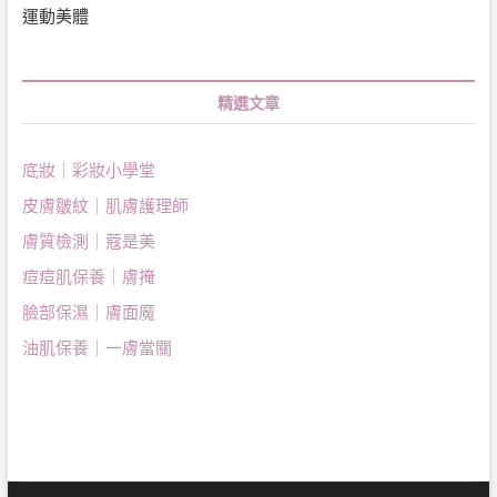
運動美體
精選文章
底妝｜彩妝小學堂
皮膚皺紋｜肌膚護理師
膚質檢測｜蔻是美
痘痘肌保養｜膚掩
臉部保濕｜膚面魔
油肌保養｜一膚當關