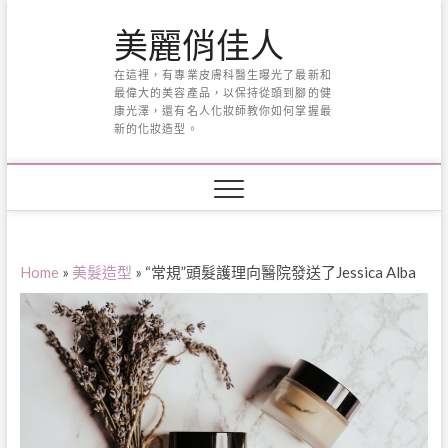
Skip
美麗俏佳人
to
content
在這裡，有專業皮膚科醫生曝光了最新和
最偉大的美容產品，以保持從頭到腳的健
康光澤，還有名人化妝師教你如何掌握最
新的化妝造型。
Home
»
美髮造型
»
“常規”頭髮護理向醫院發送了Jessica Alba