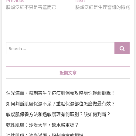
文
Previous
Next
Previous
Next
post:
post:
臉頰泛紅不只是害羞而己
臉頰泛紅是生理警訊的徵兆
章
導
覽
Search
…
近期文章
油光滿面、粉刺叢生？痘痘肌保養攻略讓你輕鬆擺脫！
如何判斷肌膚保濕不足？重點保濕部位怎麼做最有效？
敏感肌保養方法和過敏護理有何區別？該如何判斷？
乾性肌膚：沙漠大旱，缺水嚴重嗎？
油性肌膚：油光滿面，粉刺痘痘的煩惱