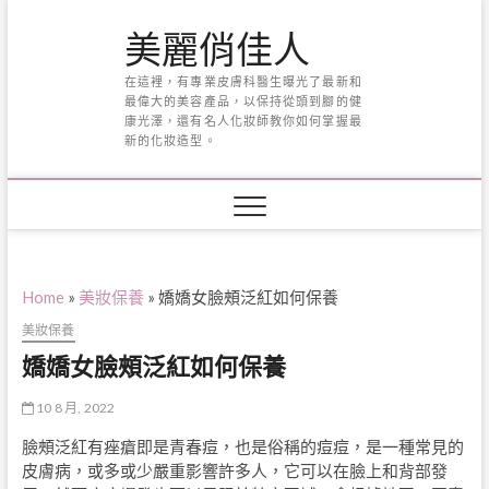
Skip
美麗俏佳人
to
content
在這裡，有專業皮膚科醫生曝光了最新和
最偉大的美容產品，以保持從頭到腳的健
康光澤，還有名人化妝師教你如何掌握最
新的化妝造型。
Home
»
美妝保養
»
嬌嬌女臉頰泛紅如何保養
美妝保養
嬌嬌女臉頰泛紅如何保養
10 8 月, 2022
臉頰泛紅有痤瘡即是青春痘，也是俗稱的痘痘，是一種常見的
皮膚病，或多或少嚴重影響許多人，它可以在臉上和背部發