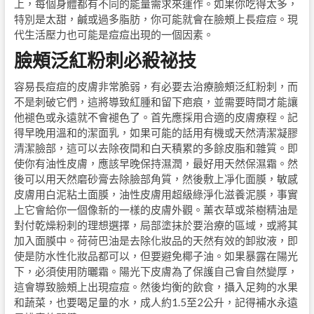
上，每個身體都有不同的能量需求來運作。如果你吃得太多，
特別是太甜，鹹或過多脂肪，你可能就會在臉頰上長痘痘。現
代生活壓力也可能是痘痘出現的一個因素。
臉頰泛紅粉刺必殺祕技
容易長痘痘的皮膚非常脆弱，有必要去治療臉頰泛紅粉刺，而
不是刺破它們，這將導致紅腫和留下疤痕，並需要時間才能讓
他褪色或永遠就不會褪色了。首先應採用合適的皮膚療程。記
得早晚用溫和的潔面乳，如果可能的話用有機或天然清潔凝膠
清潔臉部，這可以去除夜間和白天積累的多餘皮脂和雜質。即
使你有油性皮膚，應該早晚保持濕潤，最好用天然保濕霜。然
後可以用天然磨砂膏去除臉部角質，然後敷上凈化面膜，敏感
皮膚用白泥粘土面膜，油性皮膚用超級綠淨化滋養泥膜，事實
上它會給你一個像新的一樣的皮膚外觀。薰衣草或茶樹精油是
對付乾燥粉刺的理想選擇，局部塗抹於要治療的區域，或將其
加入面膜中。荷荷巴油是去除化妝品的天然有效的卸妝液，即
使是防水性化妝品都可以，但要避免椰子油。如果暴露在陽光
下，必須使用防曬霜。陽光下皮膚為了保護自己會自然變厚，
這會導致臉頰上出現痘痘。然後均衡的飲食，攝入足夠的水果
和蔬菜，也要喝足量的水，成人約1.5至2公升，記得補水永遠