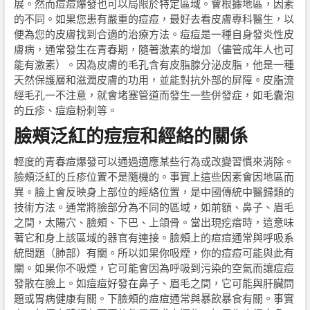
展。然而痘痘爆發也可以局限於特定區域。會根據地區，因素
的不同。如果您患有嚴重的痘痘，最好去看皮膚專科醫生，以
便為您的皮膚找到合適的治療方法。痘痘是一種自身發炎性皮
膚病，通常發生在青春期，隨著激素的增加（儘管成年人也可
能有激素）。因為皮膚的毛孔含有皮脂腺分泌皮脂，他是一種
天然保護層和滋潤皮膚的功用，並能對抗外部的屏障。皮脂流
經毛孔一不注意，就會堵塞管道而發生一些併發症，如毛囊泡
的丘疹、痘痘粉刺等。
臉頰泛紅的痘痘和經絡的關係
輕度的青春痘爆發可以通過適應某些行為或改變習慣來消除。
臉頰泛紅的丘疹位置不是隨機的。事實上這些因素會因地區而
異。臉上會反映身上部位的經絡位置，是中國傳統中醫歸類的
技術方法。通常將臉部分為不同的區域，如前額、鼻子、眉毛
之間，太陽穴、臉頰、下巴、上頜骨。當出現疙瘩時，這意味
著它和身上該區域的器官有連接。臉頰上的痘痘通常與呼吸系
統問題（肺部）有關。所以如果你吸煙，你的痘痘可能與此有
關。如果你不吸煙，它可能會因為呼吸到污染的空氣而讓痘痘
發散在臉上。如痘痘好發在鼻子、眉毛之間，它可能與肝臟問
題或胃病健康有關。下臉頰的痘痘通常與暴飲暴食有關。事實