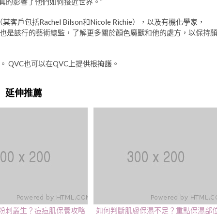
的外表真的影響了他們如何接近世界。”
za（其客戶包括Rach​​el Bilson和Nicole Richie），以及有機化學家，
了De Souza，誰也是該行的藝術總監，了解更多關於顏色魔獸和他的處方，以保持
0美元。 QVC也可以在QVC上提供根掩護。
延伸推薦
粉刺叢生？痘痘肌保養攻略
如何判斷肌膚保濕不足？重點保濕部