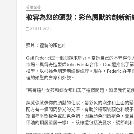
美妝保養
妝容為您的頭髮：彩色魔獸的創新新
27 5 月, 2021
照片：禮貌的顏色哇
Gail Federici是一個問題求解器。當她自己的不守得令人
市場。與傳奇造型師John Frieda合作，Duo還推出
模型，以根據色調定制護髮護理。現在，Federici
理的頭髮的壽命和外觀。
“所有這些女孩和婦女都出現了這個問題，如果我們能解決這
線感覺就像你的頭髮的化妝，帶彩色的泡沫和上面的緊
配方有一個閃閃發光的光澤，有助於將頭髮顏色和鏡子
斯瞄準平衡橙色或紅色色調，因為顏色開始褪色，並且
甲油的頂層塗層一樣）。該線還包括洗髮水，調節劑和