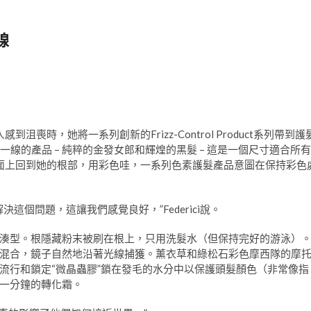
線
感到沮喪時，她將一系列創新的Frizz-Control Product系列帶到護
了第一線的產品 – 純粹的金發女郎和輝煌的黑髮 – 這是一個尺寸適合所有
在字面上回到她的根部，用彩色哇，一系列色素護髮產品意圖在保持彩色
個問題，這讓我們感覺良好，”Federici說。
湊型。根隱藏粉末被刷在根上，只用洗髮水（但保持完好的游泳）
混合，鏡子自然地沿著光線捕獲。薰衣草和綠松石彩色摩西隊的摩
流行和鎖定“微晶蟲膠”鎖在發毛的水分中以保護頭髮顏色（非常像指
一分鐘的轉化霜。