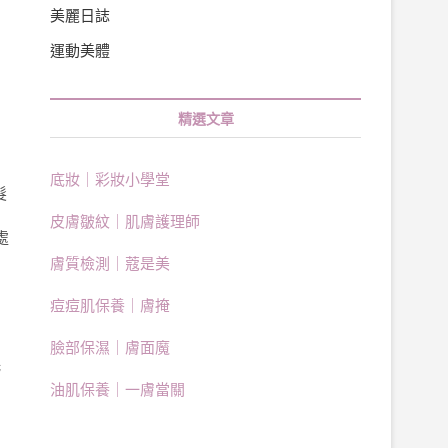
美麗日誌
運動美體
精選文章
底妝｜彩妝小學堂
髮
皮膚皺紋｜肌膚護理師
處
膚質檢測｜蔻是美
痘痘肌保養｜膚掩
。
臉部保濕｜膚面魔
托
油肌保養｜一膚當關