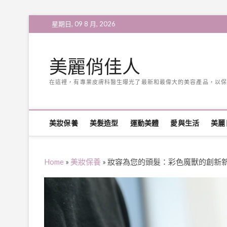
Skip
星期日, 09 8 月, 2026
to
content
美麗俏佳人
在這裡，有專業皮膚科醫生曝光了最新和最偉大的美容產品，以保
美妝保養
美髮造型
運動美體
愛與生活
美麗
Home
»
美妝保養
»
妝容為您的頭髮：彩色魔獸的創新