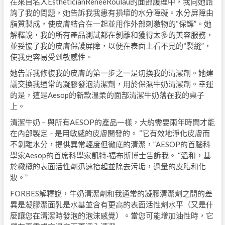
在來自名人EstheticianRenéeRoulau的面部護理中，我向她諮
詢了我的問題，她告訴我我患有損壞的水分障礙。水分屏障由
脂質製成，使皮膚結合在一起並用作外部刺激物的“保鏢”。她
解釋說，我的所有產品測試都在剝離和獲得太多的美容服務，
並妥協了我的皮膚保護屏障，以便在表面上看不見的“裂縫”，
使我更容易受到敏感性。
她告訴我修復我的皮膚的第一步之一是切換我的清潔劑。她建
議交換我通常的凝膠發泡清潔劑，用於保濕牛奶清潔劑。幸運
的是，這是Aesop的新款溫柔的面部清潔牛奶落在我的桌子
上。
清潔牛奶 – 與所有AESOP的產品一樣，大約需要兩年時間才能
在內部製定 – 是用敏感的皮膚開發的。 “它有效地淨化皮膚而
不剝離水分，提供異常輕度但徹底的清潔，”AESOP的首腦科
學家Aesop的首席科學家凱特·福布斯博士告訴我。 “溫和，基
於橄欖的表面活性劑迅速抬起並除去污垢，過量的皮脂和化
妝。”
FORBES解釋說，牛奶清潔劑和我通常的凝膠清潔劑之間的差
異是凝膠潔面乳是水基並含有更高的表面活性劑水平（又是什
麼讓您在清潔時發泡的泡沫感覺）。當您可能增加油性時，它