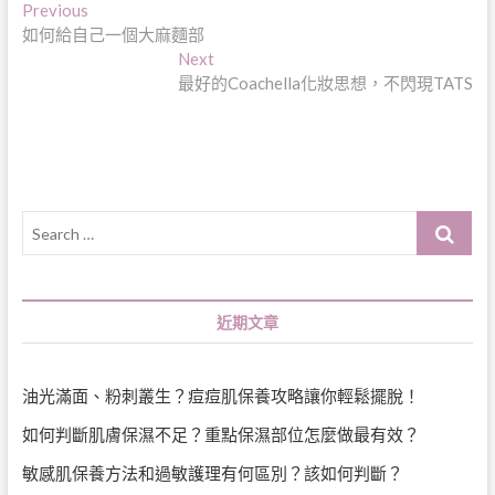
文
Previous
Previous
post:
如何給自己一個大麻麵部
章
Next
Next
導
post:
最好的Coachella化妝思想，不閃現TATS
覽
Search
…
近期文章
油光滿面、粉刺叢生？痘痘肌保養攻略讓你輕鬆擺脫！
如何判斷肌膚保濕不足？重點保濕部位怎麼做最有效？
敏感肌保養方法和過敏護理有何區別？該如何判斷？