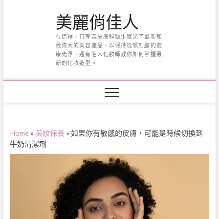
Skip
美麗俏佳人
to
content
在這裡，有專業皮膚科醫生曝光了最新和
最偉大的美容產品，以保持從頭到腳的健
康光澤，還有名人化妝師教你如何掌握最
新的化妝造型。
Home
»
美妝保養
»
如果你有敏感的皮膚，可能是時候切換到
牛奶清潔劑