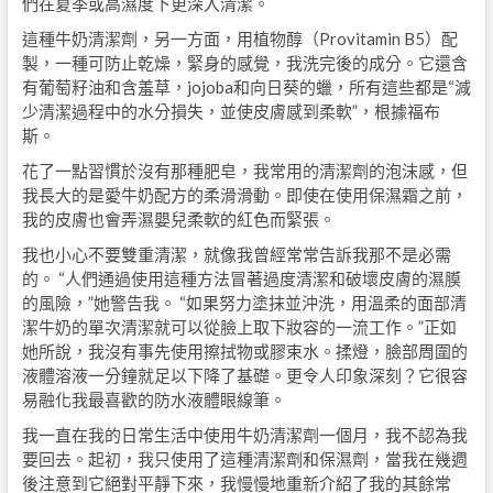
們在夏季或高濕度下更深入清潔。
這種牛奶清潔劑，另一方面，用植物醇（Provitamin B5）配
製，一種可防止乾燥，緊身的感覺，我洗完後的成分。它還含
有葡萄籽油和含羞草，jojoba和向日葵的蠟，所有這些都是“減
少清潔過程中的水分損失，並使皮膚感到柔軟”，根據福布
斯。
花了一點習慣於沒有那種肥皂，我常用的清潔劑的泡沫感，但
我長大的是愛牛奶配方的柔滑滑動。即使在使用保濕霜之前，
我的皮膚也會弄濕嬰兒柔軟的紅色而緊張。
我也小心不要雙重清潔，就像我曾經常常告訴我那不是必需
的。 “人們通過使用這種方法冒著過度清潔和破壞皮膚的濕膜
的風險，”她警告我。 “如果努力塗抹並沖洗，用溫柔的面部清
潔牛奶的單次清潔就可以從臉上取下妝容的一流工作。”正如
她所說，我沒有事先使用擦拭物或膠束水。揉燈，臉部周圍的
液體溶液一分鐘就足以下降了基礎。更令人印象深刻？它很容
易融化我最喜歡的防水液體眼線筆。
我一直在我的日常生活中使用牛奶清潔劑一個月，我不認為我
要回去。起初，我只使用了這種清潔劑和保濕劑，當我在幾週
後注意到它絕對平靜下來，我慢慢地重新介紹了我的其餘常