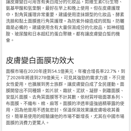
讓皮膚變白可用含有美白成分的化妝品，如維生素
C
衍生物、
氨基甲酸和氫奎酮，最好在早上和晚上使用。但在皮膚護理
中，對角質護理非常重要，建議使用塗抹類型的化妝品、酵素
洗臉和黏土面膜進行角質護理。為防紫外線造成的斑點，防曬
霜是必備的。建議使用含有大量保濕成分的化妝品，如神經醯
胺、玻尿酸和日本超紅的蛋白聚糖。都有讓皮膚變白皙的機
會。
皮膚變白面膜功效大
面模巿場在
2020
年達到
54.1
億美元，年複合增長率
22.7%
，到
了
2028
年將達到
278
億美元，可見其強勁的需求力道，不只是
女性愛用，也擴展到男士族群，讓皮膚變白成了全民運動。面
膜開發出不同種類，如片狀、霜狀、泥狀、凝膠、剝離面膜、
安瓿片面膜、去角質面膜等不計其數，依材質呼吸面罩系列、
布面膜、不織布、棉、麻等。面膜的滲透率遠強過精華露的使
用，因為他是用不透氣密封、保溫保濕效果讓皮膚吸收其養
份，簡單易使用的經驗讓他的巿場不斷增長，尤其在中國巿場
面膜的消費力更驚人。