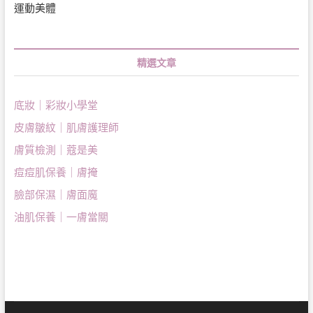
運動美體
精選文章
底妝｜彩妝小學堂
皮膚皺紋｜肌膚護理師
膚質檢測｜蔻是美
痘痘肌保養｜膚掩
臉部保濕｜膚面魔
油肌保養｜一膚當關