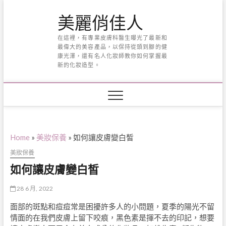
Skip
美麗俏佳人
to
content
在這裡，有專業皮膚科醫生曝光了最新和
最偉大的美容產品，以保持從頭到腳的健
康光澤，還有名人化妝師教你如何掌握最
新的化妝造型。
Home
»
美妝保養
»
如何讓皮膚變白皙
美妝保養
如何讓皮膚變白皙
28 6 月, 2022
面部的斑點和痘痘常是困擾許多人的小問題，夏季的陽光不留
情面的在我們皮膚上留下咬痕，黑色素是揮不去的印記，想要