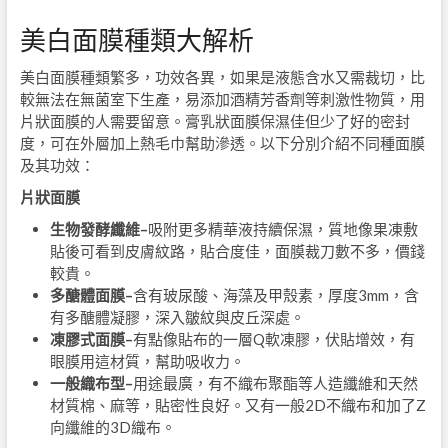
美白面膜種類大解析
美白面膜種類繁多，功效各異，如果是液態含水又需裁切，比
較無法在無菌室下生產，易添加酒精芳香劑等刺激性物質，用
片狀面膜的人需要留意。膏乳狀面膜保濕佳但少了好的密封
度，可在外層加上熱毛巾幫助滲透。以下分別介紹不同種面膜
及其功效：
片狀面膜
生物發酵纖維
–
吸附更多精華液持續保濕，質地像果凍敷
貼後可看到皮膚紋路，貼合度佳，面膜裁刀數不多，價錢
較貴。
多醣體面膜
–
含有玻尿酸、海藻及甲殼素，厚度
3mm
，含
有多醣體凝膠，深入皺紋與皮丘深處。
凍膠式面膜
–
有點像貼布的一層
Q
軟凍膠，伏貼增效，有
眼膜用這材質，幫助吸收力。
一般織布型
–
用途最廣，有不織布聚酯等人造纖維和天然
材質棉、麻等，貼密性良好。又有一般
2D
不織布和加了
Z
向纖維的
3D
織布。