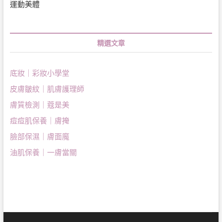
運動美體
精選文章
底妝｜彩妝小學堂
皮膚皺紋｜肌膚護理師
膚質檢測｜蔻是美
痘痘肌保養｜膚掩
臉部保濕｜膚面魔
油肌保養｜一膚當關