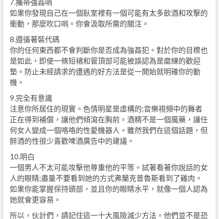
7.攜帶強姦哨
如果你發現自己在一個臥室裡有一個可能有太多飲酒和攻擊的
衝動，那麼吹口哨。你會汲取所需的關注。
8.遵循著裝代碼
你的任何東西都不會判斷你是否成為強姦犯。對於你的目標也
是如此，即使一條短裙和管頂部可能被誤認為是磨練的歡迎
墊。防止未經請求的遭遇的好方法是從一開始就明確你的動
機。
9.完全有意識
注意你所居住的現實。色情明星是虛構的;音樂視頻中的舞者
正在得到補償，讓他們傾瀉在胸前。酒精不是一個魔藥，讓任
何女人變成一個咯咯的性愛機器人。雖然我們在這個話題，但
醉酒的性很少喜歡啤酒廣告中的建議。
10.明白
一個男人不太可能攻擊他尊重他的平等。試著看著你說話的女
人的眼睛;盡量不要看到她的方式弗蘭克普魯斯看到了雞肉。
如果你能掌握保持頭部，並且你的眼睛水平，就像一個人認為
她就會更容易。
所以，伙計們，請記住這一十大風險減少方法。他們並不是恐