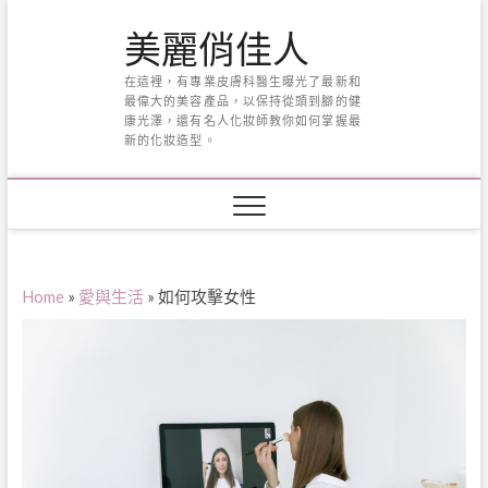
Skip
美麗俏佳人
to
content
在這裡，有專業皮膚科醫生曝光了最新和
最偉大的美容產品，以保持從頭到腳的健
康光澤，還有名人化妝師教你如何掌握最
新的化妝造型。
Home
»
愛與生活
»
如何攻擊女性