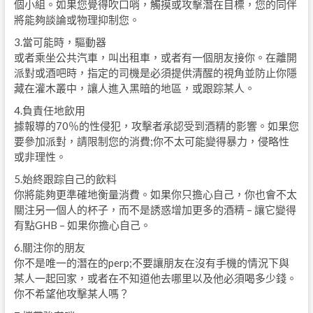
個小組。如果您覺得吹口哨，觸摸或攻擊潛在目標，您的同伴
將能夠談論或物理抑制您。
3.當可能時，驅動器
或者乘坐公共汽車，叫出租車，或者有一個朋友接你。在離開
派對或酒吧時，指定的司機是必須提供清醒的視角並防止你隱
藏在灌木叢中，讓人進入黑暗的地區，或跟踪某人。
4.負責任地飲用
據報導的70％的性侵犯，攻擊者承認受到酒精的影響。如果您
要參加派對，請限制您的消費;你不太可能變得暴力，侵略性
或非理性。
5.始終跟踪自己的飲料
你將能夠更準確地衡量消費。如果你只擔心自己，你也會不太
關注另一個人的杯子，而不是誘惑增加更多的酒精 – 讓它變得
有點GHB – 如果你擔心自己。
6.關注你的朋友
你不是唯一的潛在的perp;不要讓朋友在沒有手機的情況下與
某人一起回家，或者在不知道他去哪里以及他必須喝多少錢。
你不希望他攻擊某人嗎？