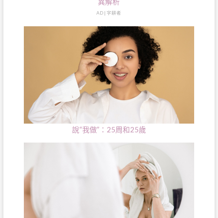
異解析
AD | 字耕者
說“我做”：25周和25歲