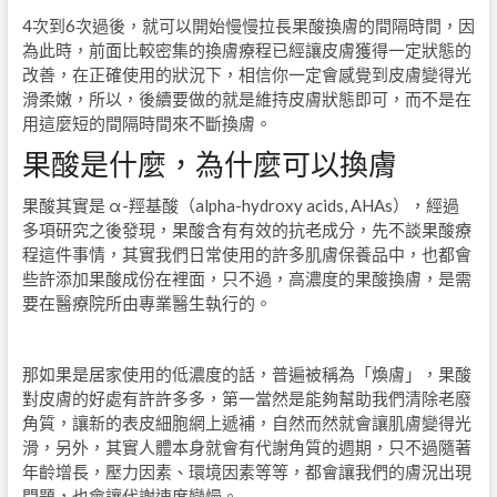
4次到6次過後，就可以開始慢慢拉長果酸換膚的間隔時間，因
為此時，前面比較密集的換膚療程已經讓皮膚獲得一定狀態的
改善，在正確使用的狀況下，相信你一定會感覺到皮膚變得光
滑柔嫩，所以，後續要做的就是維持皮膚狀態即可，而不是在
用這麼短的間隔時間來不斷換膚。
果酸是什麼，為什麼可以換膚
果酸其實是 α-羥基酸（alpha-hydroxy acids, AHAs），經過
多項研究之後發現，果酸含有有效的抗老成分，先不談果酸療
程這件事情，其實我們日常使用的許多肌膚保養品中，也都會
些許添加果酸成份在裡面，只不過，高濃度的果酸換膚，是需
要在醫療院所由專業醫生執行的。
那如果是居家使用的低濃度的話，普遍被稱為「煥膚」，果酸
對皮膚的好處有許許多多，第一當然是能夠幫助我們清除老廢
角質，讓新的表皮細胞網上遞補，自然而然就會讓肌膚變得光
滑，另外，其實人體本身就會有代謝角質的週期，只不過隨著
年齡增長，壓力因素、環境因素等等，都會讓我們的膚況出現
問題，也會讓代謝速度變慢。