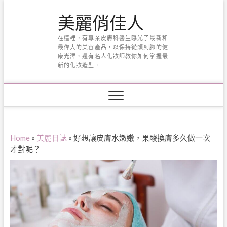
Skip
美麗俏佳人
to
content
在這裡，有專業皮膚科醫生曝光了最新和
最偉大的美容產品，以保持從頭到腳的健
康光澤，還有名人化妝師教你如何掌握最
新的化妝造型。
Home
»
美麗日誌
»
好想讓皮膚水嫩嫩，果酸換膚多久做一次
才對呢？