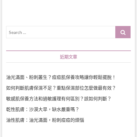
Search
…
近期文章
油光滿面、粉刺叢生？痘痘肌保養攻略讓你輕鬆擺脫！
如何判斷肌膚保濕不足？重點保濕部位怎麼做最有效？
敏感肌保養方法和過敏護理有何區別？該如何判斷？
乾性肌膚：沙漠大旱，缺水嚴重嗎？
油性肌膚：油光滿面，粉刺痘痘的煩惱