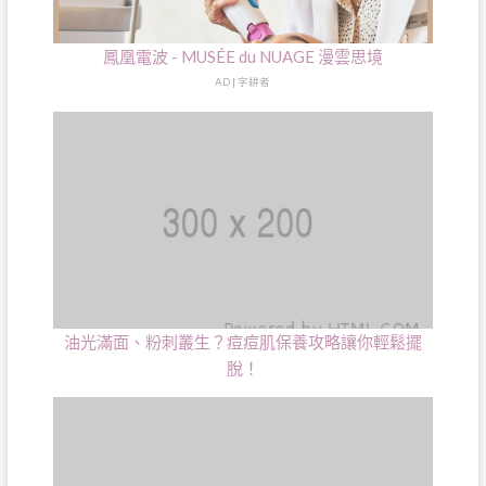
鳳凰電波 - MUSÉE du NUAGE 漫雲思境
AD | 字耕者
油光滿面、粉刺叢生？痘痘肌保養攻略讓你輕鬆擺
脫！