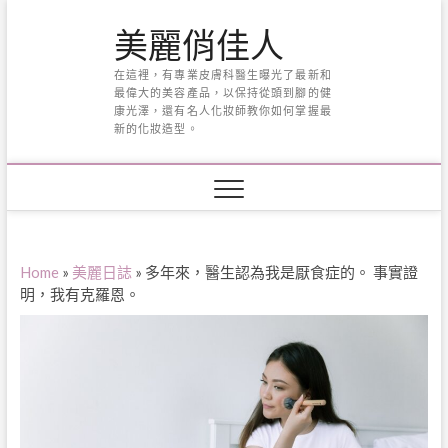
Skip
美麗俏佳人
to
content
在這裡，有專業皮膚科醫生曝光了最新和
最偉大的美容產品，以保持從頭到腳的健
康光澤，還有名人化妝師教你如何掌握最
新的化妝造型。
Home
»
美麗日誌
»
多年來，醫生認為我是厭食症的。 事實證
明，我有克羅恩。