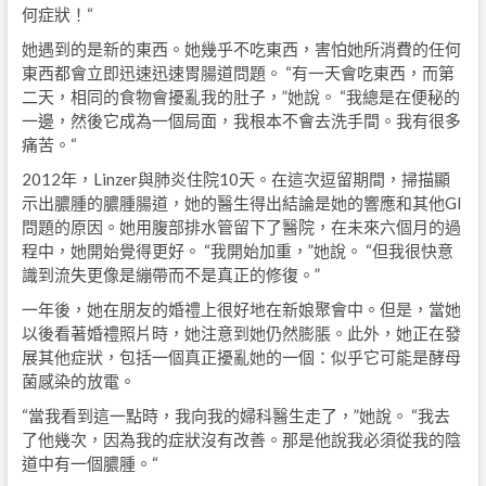
何症狀！“
她遇到的是新的東西。她幾乎不吃東西，害怕她所消費的任何
東西都會立即迅速迅速胃腸道問題。 “有一天會吃東西，而第
二天，相同的食​​物會擾亂我的肚子，”她說。 “我總是在便秘的
一邊，然後它成為一個局面，我根本不會去洗手間。我有很多
痛苦。“
2012年，Linzer與肺炎住院10天。在這次逗留期間，掃描顯
示出膿腫的膿腫腸道，她的醫生得出結論是她的響應和其他GI
問題的原因。她用腹部排水管留下了醫院，在未來六個月的過
程中，她開始覺得更好。 “我開始加重，”她說。 “但我很快意
識到流失更像是繃帶而不是真正的修復。”
一年後，她在朋友的婚禮上很好地在新娘聚會中。但是，當她
以後看著婚禮照片時，她注意到她仍然膨脹。此外，她正在發
展其他症狀，包括一個真正擾亂她的一個：似乎它可能是酵母
菌感染的放電。
“當我看到這一點時，我向我的婦科醫生走了，”她說。 “我去
了他幾次，因為我的症狀沒有改善。那是他說我必須從我的陰
道中有一個膿腫。“