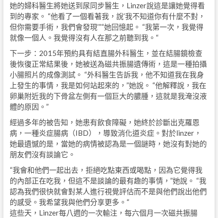
她的婦科醫生將她送到尿同步醫生，Linzer說這是讓她覺得看
到的專家。 “他看了一個看著我，說’我不知道你有什麼不對，
但你需要手術，我們會發現’”“她回憶起。 “我第一次，我覺得
就像一個人。我覺得沒有人在那之前聽到我。“
下一步：2015年預約具有結直腸外科醫生，並在結腸鏡檢查
後恢復正常結果後，她被送為磁共振腸遺傳術，這是一種拍攝
小腸照片的成像測試。 “外科醫生告訴我，他不知道我在我身
上發生的事情，我是如何站起來的，”她說。 “他解釋說，我在
卵巢附近我的下骨盆左側有一個巨大的膿腫，這就是我淹沒液
體的原因。”
經過多年的被告知，她患有飲食障礙，她終於診斷出克羅恩
病，一種炎症腸病（IBD），導致消化道炎症。對於linzer，
她最遺憾的是，當她的病情被認為是一個謎時，她沒有對她的
朋友們沒有談論它。
“我會和他們一起出去，拒絕吃點東西或喝點，因為它覺得我
的內部正在吃我，但這不是談論的最有趣的事情，”她說。 “我
認為我們很快就會對某人進行視覺評估而不是與他們說出他們
的感受。我希望我與他們分享更多。“
這些天，Linzer每八週的一次輸注，每六個月一次磁共振腸