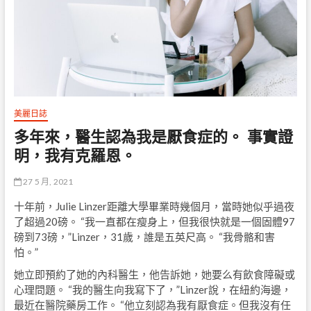
美麗日誌
多年來，醫生認為我是厭食症的。 事實證
明，我有克羅恩。
27 5 月, 2021
十年前，Julie Linzer距離大學畢業時幾個月，當時她似乎過夜
了超過20磅。 “我一直都在瘦身上，但我很快就是一個固體97
磅到73磅，”Linzer，31歲，誰是五英尺高。 “我骨骼和害
怕。”
她立即預約了她的內科醫生，他告訴她，她要么有飲食障礙或
心理問題。 “我的醫生向我寫下了，”Linzer說，在紐約海邊，
最近在醫院藥房工作。 “他立刻認為我有厭食症。但我沒有任