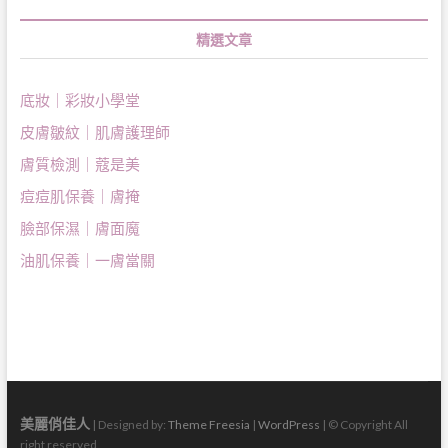
精選文章
底妝｜彩妝小學堂
皮膚皺紋｜肌膚護理師
膚質檢測｜蔻是美
痘痘肌保養｜膚掩
臉部保濕｜膚面魔
油肌保養｜一膚當關
美麗俏佳人
| Designed by:
Theme Freesia
|
WordPress
| © Copyright All
right reserved