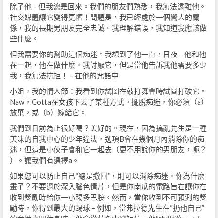
除了他 – 但我總是回來。我們的朋友們熟悉，我無法遠離他。
社交媒體讓它變得更糟！問題是，我已經處於一個驚人的關
係，我的長期男朋友完全忠誠。我理解錯誤，我知道我應該做
些什麼。
但我需要你的幫助這個痴迷。我想到了他一直，日夜 – 他和他
在一起，他在做什麼。我討厭它，但是當他告訴我他需要多少
我，我無法抗拒！ – 在他的咒語中
小姐，我的情人節：我看到你試圖在敲打舞會時試圖打破它。
Naw，Gotta在女孩下去了某種方式。擺脫痴迷，你必須（a）
放棄，或（b）嫁給它。
我們到目前為止很好嗎？美好的。現在，因為搞亂先生是一種
美味的自我中心的少年違法，選項B會在幾個月內消除你的痴
迷，但這是小伙子會和它一起去（更不用說你的男朋友，呃？
）。讓我們有選擇a。
如果您可以防止自己“總是撤回”，則可以消除痴迷。你為什麼
畫了？不要過於深入腦色情片，但是你南瓜的電路旨在讓你在
收到獎勵時給你一小踢多巴胺。然而，當你收到不可預測的獎
勵時，你得到最大的踢球 – 例如，當弗拉德先生在“扔他自己”