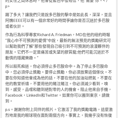
的女性之間休息時，他會從藍色中發短信，他“需要”你。< /
p>
踢了多大？讓我們只是說多巴胺的擊中是如此長，深深，並且
阿姨EEEE可以有一個非常好的時間爭論你是否沉迷於多巴胺
或者伙計。
作為行為科學專家Richard A. Friedman，MD在他的紐約時報
“我心中不可預測的愛情”中說，最新的無法預見的獎勵研究可
以幫助我們了解“那些發現自己吸引到不可預測的浪漫夥伴的
朋友。它們不一定是痛苦或失望的膠質龍;他們可能沉迷於不
動情的隱藏樂趣。“
所以殺死痴迷，你必須停止多巴胺命中。為了停止多巴胺命
中，您必須停止獎勵。要停止獎勵，你必須放棄這個傢伙。不
要在你知道他會成為他的話，不要在他的加油站燃氣，不要在
他的教堂祈禱，不要用他的賭注賭注。你必須減少看到，嗅
到，感受，品嚐和聽到絕對零的人的機會。阻止他來自手機，
Facebook，LinkedIn和Twitter。如果你可以搬到東京，請做
到。
p.s。謝謝你附上同伴的照片。它激活了我的獎勵電路，這麼激
烈地是我的眼球現在面對兩個方向。事實上，我幾乎沒有恢復