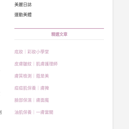
美麗日誌
運動美體
精選文章
底妝｜彩妝小學堂
皮膚皺紋｜肌膚護理師
租
膚質檢測｜蔻是美
，
痘痘肌保養｜膚掩
該
臉部保濕｜膚面魔
劃
油肌保養｜一膚當關