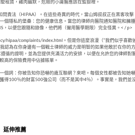
排別墅租賃，雞肉幽默，危險的小庸醫應該在監獄裡。
便攜性和問責法（HIPAA）。在這些奇異的時代，當山姆叔叔正在黑客攻擊
一個隱私的堡壘：您的健康信息。當您的律師向醫院通知醫院和臃
S，以便您跟隨和錄像，他們將（僱用醫學期限）完全怪異。< / p>
y/hipaa/complaints/index.html。但是你這麼浪漫（“我們似乎喜歡
”）我認為在你身邊有一個戰士律師的威力是明智的如果他敢於在你的
C遵循的證明，並為您提供充滿活力的安排，以便在允許您的律師對
較高的保險費用中佔據賬單。
一個詞：你被告知你恐嚇的歲互聯網？來吧。每個女性都被告知她
得100％的財富500強公司（而不是其中4％）。事實是，我們並
延伸推薦