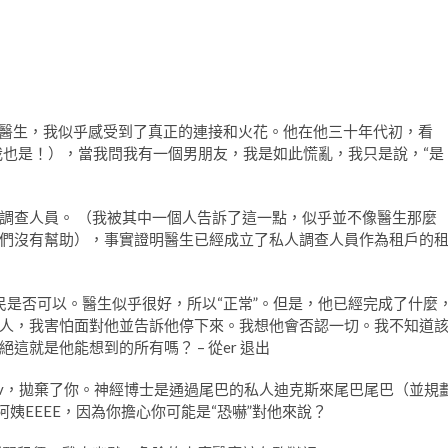
腕 – 醫生，我似乎感受到了真正的連接和火花。他在他三十年代初，看
我也是！），當我問我有一個男朋友，我是如此慌亂，我只是說，“是
調查人員。 （我被其中一個人告訴了這一點，似乎並不像醫生那麼
們沒有幫助），事實證明醫生已經成立了私人調查人員作為租戶的
民是否可以。醫生似乎很好，所以“正常”。但是，他已經完成了什麼
人，我害怕面對他並告訴他停下來。我想他會否認一切。我不知道
這就是他能想到的所有嗎？ – 從er
退出
uv，拋棄了你。神經博士是通過尾巴的私人迪克斯來尾巴尾巴（並規
姨EEEE，因為你擔心你可能是“恐嚇”對他來說？