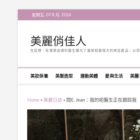
Skip
星期五, 07 8 月, 2026
to
content
美麗俏佳人
在這裡，有專業皮膚科醫生曝光了最新和最偉大的美容產品，以保
美妝保養
美髮造型
運動美體
愛與生活
美麗
Home
»
美麗日誌
»
問E. Jean：我的呃醫生正在跟踪我