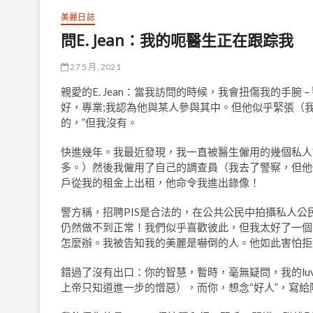
美麗日誌
問E. Jean：我的呃醫生正在跟踪我
27 5 月, 2021
親愛的E. Jean：當我訪問的時候，我會扭傷我的手
好，專業;我認為他與某人參與其中。但他似乎緊張（
的，”但我沒有。
快進幾年。我最近發現，我一直被醫生僱用的幾個私人
多。）然後我僱用了自己的調查員（我去了警察，但他
戶從我的租金上出租，他命令我進出錄像！
警方稱，招聘PIS是合法的，在公共公民中拍攝私人公
仍然做不到正常！我們似乎喜歡彼此，但我太好了一個
怎麼辦。我被告知我的美麗是嚇倒的人。他如此害怕拒絕
錯過了沒有出口：你的智慧，暫時，毫無疑問，我的l
上帝只知道進一步的憎惡），而你，想念“好人”，寫給阿