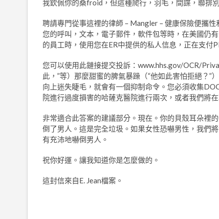
我欽佩你的桑froid，但這種爬行，羽毛，間諜，聯
聘請專門從事這裡的律師 – Mangler – 健康保險
您的呼叫，文本，電子郵件，軟件包等時，在美國仍有
的員工時，使用您在ER中提供的私人信息，正在支付PI
您可以使用此鏈接提交投訴：www.hhs.gov/OCR/Privac
此，”等）那麼甜蜜的脾氣暴躁（“他如此害怕拒絕？
向上迷失睫毛，就會有一個抑制命令。您必須收集DO
院進行過度損害的哈薩克醫院進行兩次，或者我們將在
非常適合此答案的建議部分。現在。你的貝殼耳朵裡的
倒了男人。這是完全垃圾。如果女性恐嚇男性，我們將獲
有充沛地嚇倒男人。
祝你好運。讓我知道你是怎麼做的。
這封信來自E. Jean檔案。