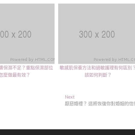
膚保濕不足？重點保濕部位
敏感肌保養方法和過敏護理有何區別
怎麼做最有效？
該如何判斷？
Next
Next
post:
厭惡婚禮？ 這將恢復你對婚姻的信