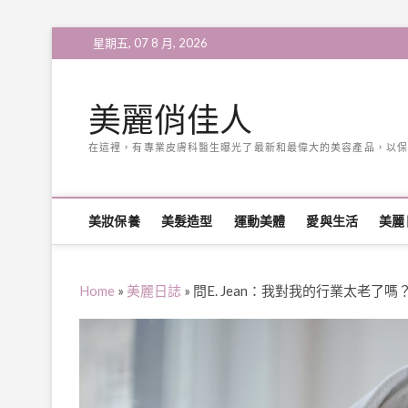
Skip
星期五, 07 8 月, 2026
to
content
美麗俏佳人
在這裡，有專業皮膚科醫生曝光了最新和最偉大的美容產品，以保
美妝保養
美髮造型
運動美體
愛與生活
美麗
Home
»
美麗日誌
»
問E. Jean：我對我的行業太老了嗎