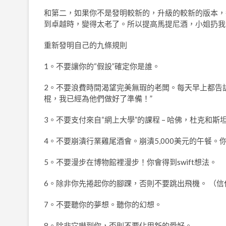
和第二，如果你不是發明較新的，升級的較新的版本，每
到卓越時，變得太老了。所以提高馬提尼酒，小姐扔我
重新發明自己的九條規則
1。不要讓你的“假設”確定你是誰。
2。不要浪費時間渴望完美無瑕的老闆。每天早上都告
棍，我已經為他們做好了準備！”
3。不要支付來自“網上大學”的課程 – 哈佛，杜克和斯坦福在
4。不要崩潰行業雞尾酒會。崩潰5,000美元的午餐。
5。不要漫步在博物館裡漫步！你會得到swift想法。
6。除非你先捲起你的腳踝，否則不要跳出飛機。 （信任Au
7。不要聽你的夢想。聽你的幻想。
8。除非它嚇到你，否則不要佔用新的愛好。