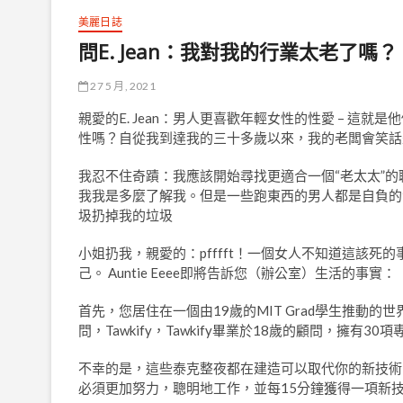
美麗日誌
問E. Jean：我對我的行業太老了嗎？
27 5 月, 2021
親愛的E. Jean：男人更喜歡年輕女性的性愛 – 
性嗎？自從我到達我的三十多歲以來，我的老闆會笑話是
我忍不住奇蹟：我應該開始尋找更適合一個“老太太”
我我是多麼了解我。但是一些跑東西的男人都是自負的
圾扔掉我的垃圾
小姐扔我，親愛的：pfffft！一個女人不知道這該
己。 Auntie Eeee即將告訴您（辦公室）生活的事實：
首先，您居住在一個由19歲的MIT Grad學生推動
問，Tawkify，Tawkify畢業於18歲的顧問，擁有
不幸的是，這些泰克整夜都在建造可以取代你的新技術
必須更加努力，聰明地工作，並每15分鐘獲得一項新