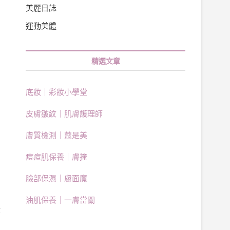
美麗日誌
運動美體
精選文章
底妝｜彩妝小學堂
皮膚皺紋｜肌膚護理師
膚質檢測｜蔻是美
痘痘肌保養｜膚掩
臉部保濕｜膚面魔
油肌保養｜一膚當關
你