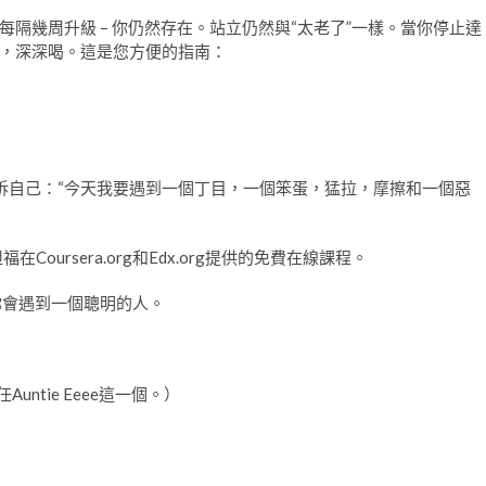
隔幾周升級 – 你仍然存在。站立仍然與“太老了”一樣。當你停止達
，深深喝。這是您方便的指南：
訴自己：“今天我要遇到一個丁目，一個笨蛋，猛拉，摩擦和一個惡
Coursera.org和Edx.org提供的免費在線課程。
你會遇到一個聰明的人。
ntie Eeee這一個。）