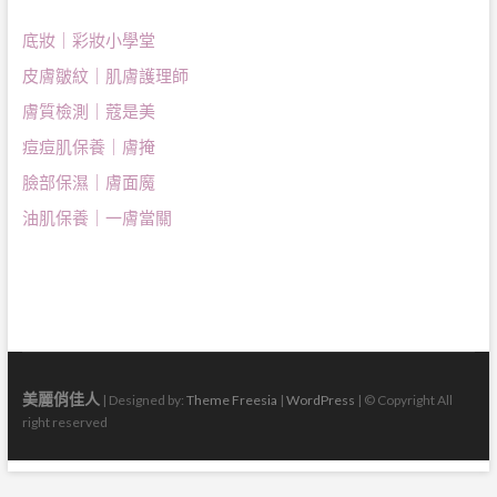
底妝｜彩妝小學堂
皮膚皺紋｜肌膚護理師
膚質檢測｜蔻是美
痘痘肌保養｜膚掩
臉部保濕｜膚面魔
油肌保養｜一膚當關
美麗俏佳人
| Designed by:
Theme Freesia
|
WordPress
| © Copyright All
right reserved