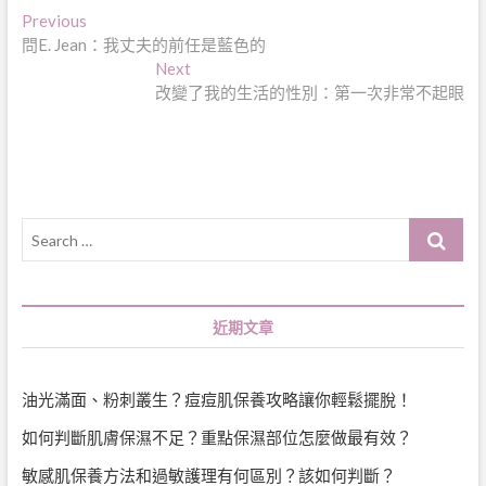
文
Previous
Previous
post:
問E. Jean：我丈夫的前任是藍色的
章
Next
Next
導
post:
改變了我的生活的性別：第一次非常不起眼
覽
Search
…
近期文章
油光滿面、粉刺叢生？痘痘肌保養攻略讓你輕鬆擺脫！
如何判斷肌膚保濕不足？重點保濕部位怎麼做最有效？
敏感肌保養方法和過敏護理有何區別？該如何判斷？