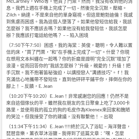
McCartney，Who等。他買了門票。然而，我沒有收到他的消
息。我們上週在手機上完成了一切 – 然後完全沉默。壓縮。
Zilch。納達。不是來自他的單身窺視。但這是鮑勃迪倫！我感
到焦慮而困惑。我為這個人墮落了。如果他發短信給我，我該
怎麼辦？我不應該去嗎？如果他沒有給我發短信，我該怎麼
辦？我應該打電話給他嗎？ – – 陷入困境
（7:50下午7:50）困惑，我的海棠：英俊，聰明，令人難以置
信的床，“買了門票，”和“在手機上完成了一切”。什麼？你現
在想用文本糾纏在一起嗎？你的折磨是證明“完全沉默”增加了
浪漫。從而回答你的“我該怎麼辦？”升級，親愛的！升級！把
手沉默。我不抱著笛秘強迫，以講授戀人“溝通技巧”。 f！我
充滿信心地攜帶不發短信，直到他砰砰平鋪平你，摔倒在你的
腳上！ – 反饋，E. Jean
（10:20下午10:20）E. Jean！非常感謝您的回應！仍然不是
來自這個傢伙的平，雖然我在朋友的生日聚會上吃了3,000卡
路里，並使用我的孤立的狗的毛皮作為Kleenex來回家和醜陋
的哭泣。但我接受了你的建議，沒有聯繫他！ – 出現
（11:34下午11:34）E. Jean !!!!終於沉入了浴缸 – 海洋聲音，
琵琶音樂，薰衣草沐浴鹽 – 我得到了這篇文章：“嘿，怎麼