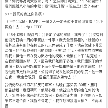
樣？你們都為明天設置了嗎？”這個節日明天在下午6點開始！
我們距離八小時的車程！我“沉默升級”。現在是什麼？-baff
p.s。我真的會送你香檳。
（下午11:36）BAFF：一個女人一定永遠不會通過冒險！犯下
興趣！去！ – 你，EEEE
（48小時後）親愛的：我參加了你的建議。我去了！我沒有對
他沒有召喚一周的事實說一件事。我完全是積極的，壯麗的。
我甚至沒有問他在過去的八天內完成了什麼。他在駕駛下非常
深情。他告訴我他自己的協議，他錯過了我，他應該在周末來
看我，但他一直在努力徵收他的稅收，最後在上午3點完成。
在我們離開的那一天。因為我們離開了多晚，我們錯過了鮑勃
迪倫 – 我沒有抱怨和留下而不受干擾和快樂。他善意道歉，他
說他應該更好地溝通，並提到了幾次他欣賞我的態度。他一直
在說：“我會發現另一個諾貝爾贏家帶你去！”
我們仍然看到滾石和皮特鎮塞，當晚在露營者-80度，滿月 –
他告訴我，我很精彩，他關心我，他並沒有想約會任何其他
人。無論任何未來的結果如何，我都筋疲力盡，但很開心。如
果它不適合你，我就不會走了。我在哪裡發送香檳？ – 不再困
擾