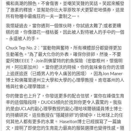
備和高潮的顏色，不會傷害，並嘲笑笑聲的笑話。笑起來觸發
了激素的釋放，並幫助你比大草原牧羊犬更緊密地債券，這是
所有物種中最瘋狂的一夫一妻制之一。
我懷疑過去，當你遇到一個傢伙時，你試過太難了;或者更糟
糕的是，你像牆花一樣枯萎，因此被人對待被人的手中的一個
– 永遠被人的手。
Chuck Tep No. 2：“當動物興奮時，所有裸體部分都變得更加
生動著色。”為了最大化你的外表，確保你排卵，然後 – 不要
愛阿姨EEEE？-Join到佛蒙特的釣魚探險（密歇根州，懷俄明
州，阿拉斯加州）。當你肥沃的時候，你的氣味會在你的舌頭
上追逐追逐（已婚男人的令人痛苦的困境），因為Jon Maner
博士和佛羅里達州立大學和大學的心理學教授。肯塔基州的人
格與社會心理學雜誌。
你的聲音也上升了，你發送更多的配合信號，當你在峰值生育
率的這個階段時，DUDES傾向於找到你更令人震驚的。我指
的是由UCLA的副心理學教授的副心理哈埃爾頓議員博士博士
的持續研究，這些教授在“隱藏排卵”的領域中，比地球上的任
何其他人都有更多的水果。 Haselton博士已經撰寫了一篇論
文，證明了即使您的生育能力最高的服裝選擇也變得性感。隨