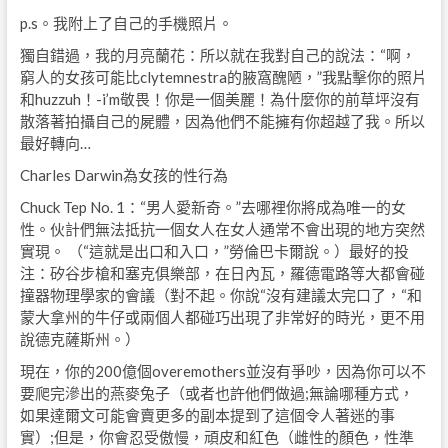
p.s。我附上了自己的手機照片。
獨自錯過，我的月亮蘭花：所以就在我對自己的說法：“啊，
窮人的女孩可能比clytemnestra的腋窩醜陋，”我點擊你的照片
和huzzuh！-i’m敬畏！你是一個美麗！為什麼你的前草坪沒有
散落著拍攝自己的屍體，因為他們不能擁有你超越了我。所以
最好轉向…
Charles Darwin為女孩的性行為
Chuck Tep No. 1：“男人愛新奇。”去哪裡你將成為唯一的女
性。伙計們無法抵抗一個女人在女人通常不會出現的地方突然
實現。 （“這就是出口和入口，”勞倫巴卡爾說。）最好的投
注：矽谷步槍和塞克俱樂部，在日內瓦，羅德電路等大都會碰
撞器物理學家的會議（對不起。你說“沒有建議太完口了，“和
蒙大拿州的牛仔或兩個人都碰巧出現了非常好的時光，更不用
說德克薩斯州。）
現在，你的200億個overemothers並沒有爭吵，因為你可以不
要爬完滲出的燕麥兔子（或者也許他們做過;無論哪種方式，
如果達爾文可能會賣更多的副本提到了這個令人著迷的事
實）;但是，你會忍受傲慢，頑皮和紅色（雌性的顏色，性準