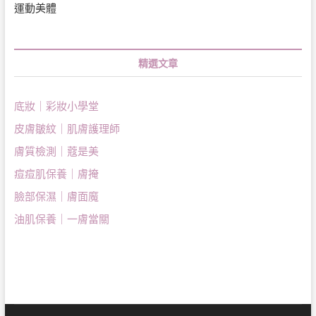
運動美體
精選文章
底妝｜彩妝小學堂
皮膚皺紋｜肌膚護理師
膚質檢測｜蔻是美
痘痘肌保養｜膚掩
臉部保濕｜膚面魔
油肌保養｜一膚當關