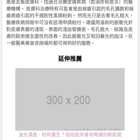
應是去看皮膚科，找適合治療皮膚疾病（如濕疹和皮炎）的醫
療機構。 皮膚科治療時有可能會是由痤瘡引起的毛孔擴散和痤
瘡疤痕引起的不規則性黑頭粉刺。 然而光只是去看毛孔粗大，
醫療疾病保險中可沒有這項申請給付。建議用溫和的脈衝光針
對皮膚表層的淺斑、表面的淺血管擴張、毛孔粗大、紋路及皮
膚的鬆弛做全面性的改善。因此脈衝光又有回春光的說法。在
一般醫美美容咨詢場所都可得到好的服務。
延伸推薦
油光滿面、粉刺叢生？痘痘肌保養攻略讓你輕鬆擺