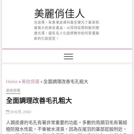
Skip
美麗俏佳人
to
content
在這裡，有專業皮膚科醫生曝光了最新和
最偉大的美容產品，以保持從頭到腳的健
康光澤，還有名人化妝師教你如何掌握最
新的化妝造型。
Home
»
美妝保養
»
全面調理改善毛孔粗大
美妝保養
全面調理改善毛孔粗大
10 8 月, 2022
人類皮膚的毛孔有著非常重要的功能。多數的鳥類羽毛有著超
極防撥水性能，不會被水浸濕，因為在尾羽的基部屁股附近，