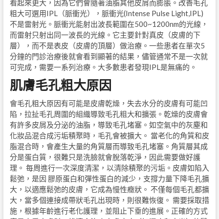
看起來更大，因為它們會隨著油脂其他皮屑而膨脹。改善毛孔
粗大可選用IPL（脈衝光），脈衝光(Intense Pulse Light,IPL)
不是雷射光。脈衝光能射出波長範圍在500~1200nm的光線，
而雷射只射出同一波長的光線。它主要針對真皮（皮膚的下
層），而不是表皮（皮膚的頂層）做治療。一些患者在單次5
分鐘的門診治療後就會看到顯著的結果，儘管通常不是一次就
可完成，需要一系列治療。大多數患者發現IPL是無痛的。
肌膚毛孔粗大原因
會毛孔粗大原因有可能是皮膚乾燥，失去水分的皮膚有可能凹
陷，拉扯毛孔周圍的組織導致毛孔粗大和擴張。乾燥的皮膚會
有許多皮屑及分泌的油脂，導致毛孔堵塞。如空氣中的灰塵和
化妝品混合成污垢積聚時，毛孔會被擴大。 當老化的角質和皮
脂混合時，會產生大量的角質層而導致毛孔堵塞。角質層其成
分是蛋白質，很難只是洗臉就會脫落乾淨，因此需要做好護
理。 每周進行一次深度清潔，以清除積聚的污垢。皮膚如陷入
鬆弛，是因 膠原蛋白和彈性蛋白的減少，支撐力量下降毛孔擴
大，以適應鬆弛的皮膚，它成為慢性癥狀。 不僅每個毛孔都擴
大，當多個連接成帶狀毛孔出現時，則很難恢復。 需要採取措
施，根據年齡進行老化護理，並阻止下垂的進展。正確的方式