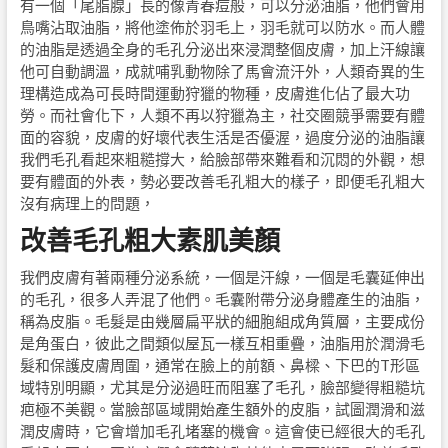
有一個「尾脂腺」長的像青春痘般，可以分泌油脂，他們會用
鳥嘴沾取油脂，將他塗佈於羽毛上，羽毛就可以防水。而人體
的油脂是透過全身的毛孔分泌出來浸潤整個皮膚，加上汗線讓
他可自動調溫，成就哺乳動物除了馬會流汗外，人類奇異的生
理構造成為可長時間運動狩獵的物種，皮膚進化佔了最大功
勞。而社會化下，人類不再以狩獵為主，社交圈競爭需要有體
面的容貌，皮膚的好壞代表生活是否優渥，過度分泌的油脂讓
我們毛孔看起來粗糙撐大，給臉部帶來難看和沉悶的外觀，想
要有體面的外表，勢必要改善毛孔粗大的樣子，即便毛孔粗大
沒有病理上的問題，
改善毛孔粗大素肌美顏
我們皮膚有著兩種分泌系統，一個是汗線，一個是毛囊延伸出
的毛孔，很多人弄混了他們。毛囊附帶分泌身體產生的油脂，
稱為皮脂。毛髮是由幾層扁平狀的細胞組成角質層，主要成份
是角蛋白，彼此之間類似屋瓦一樣互相重疊，油脂用於潤滑毛
髮和保護皮膚周圍，通常在臉上的前額、鼻樑、下巴的T形區
域特別明顯，尤其是分泌過旺而阻塞了毛孔，臉部變得粗糙坑
疤極不美觀。當臉部區域開始產生額外的皮脂，試圖潤滑和滋
潤皮膚時，它會增加毛孔堵塞的機會。這會使已經很大的毛孔