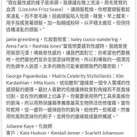
“現在最性感的樣子是床頭。我建議在晚上洗澡，用毛茸茸的
血清（LizeJohn Frizz Sease），讓頭髮乾燥 – 你想要頭髮看起
來凌亂，而不是毛躁！扭曲頭髮陷入低頭，睡覺。早上醒來，
用手指搖晃著頭髮。加一點糊或粉碎，以平穩太瘋狂，但保持
這種凌亂的頭髮。“
jamie greenberg，化妝藝術家：kaley cuoco-sumdering，
Anna Faris，Rashida Jones“當我想要感到性感時，我總是使
用唇部污漬！嘴唇是性感的，讓我們面對它：你希望他們要親
吻。他們當他們並非全部塗抹時更吻，所以對嘴唇的一個漂亮
的色調令人迷惑。太多的顏色可能會避開我們的羅密歐！“
George Papanikolas，Matrix Celebrity Stylistlients：Kim
Kardashian，Mila Kunis，琥珀聽到“邊緣是一個令人驚嘆的性
感頭髮的選擇。最討人喜歡的低維護條紋是對角線而不是直接
切割，並在你的橋樑上切鼻子。你需要使用熱門工具來風格你
的劉海，所以用熱保護霜準備像基質生物熱活性修復霜。當你
吹乾時，從一邊到一邊掃過你的劉海，給他們一些搖擺，然後
用吹風劑塗抹你的刷子，並將你的邊緣變成最終觸感。“
Julianne Kaye，化妝師
客戶：Kate Hudson，Kendall Jenner，Scarlett Johansson