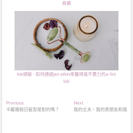
奇蹟
lob頭髮 - 如何通過jen atkin來獲得毫不費力的a-list
lob
文
Previous
Next
Previous
Next
post:
post:
卡戴珊假日髮型是對的嗎？
我的丈夫，我的男朋友和我
章
導
覽