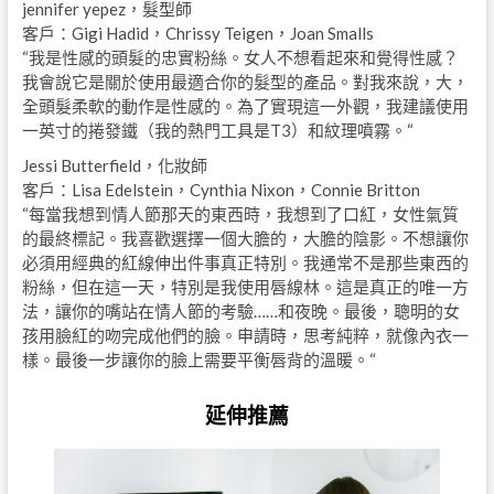
jennifer yepez，髮型師
客戶：Gigi Hadid，Chrissy Teigen，Joan Smalls
“我是性感的頭髮的忠實粉絲。女人不想看起來和覺得性感？
我會說它是關於使用最適合你的髮型的產品。對我來說，大，
全頭髮柔軟的動作是性感的。為了實現這一外觀，我建議使用
一英寸的捲發鐵（我的熱門工具是T3）和紋理噴霧。“
Jessi Butterfield，化妝師
客戶：Lisa Edelstein，Cynthia Nixon，Connie Britton
“每當我想到情人節那天的東西時，我想到了口紅，女性氣質
的最終標記。我喜歡選擇一個大膽的，大膽的陰影。不想讓你
必須用經典的紅線伸出件事真正特別。我通常不是那些東西的
粉絲，但在這一天，特別是我使用唇線林。這是真正的唯一方
法，讓你的嘴站在情人節的考驗……和夜晚。最後，聰明的女
孩用臉紅的吻完成他們的臉。申請時，思考純粹，就像內衣一
樣。最後一步讓你的臉上需要平衡唇背的溫暖。“
延伸推薦