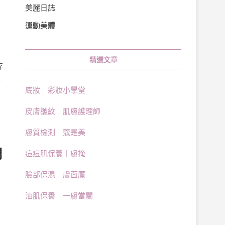
美麗日誌
運動美體
精選文章
存
髮
底妝｜彩妝小學堂
皮膚皺紋｜肌膚護理師
膚質檢測｜蔻是美
們
痘痘肌保養｜膚掩
臉部保濕｜膚面魔
油肌保養｜一膚當關