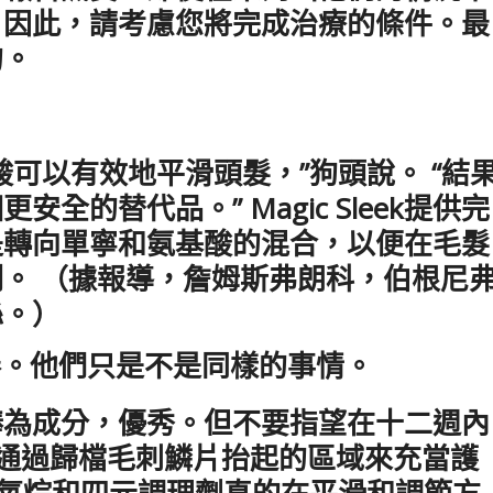
。因此，請考慮您將完成治療的條件。最
的。
可以有效地平滑頭髮，”狗頭說。 “結
的替代品。” Magic Sleek提供完
是轉向單寧和氨基酸的混合，以便在毛髮
。 （據報導，詹姆斯弗朗科，伯根尼
絲。）
s很棒。他們只是不是同樣的事情。
捧為成分，優秀。但不要指望在十二週內
以通過歸檔毛刺鱗片抬起的區域來充當護
“矽氧烷和四元調理劑真的在平滑和調節方