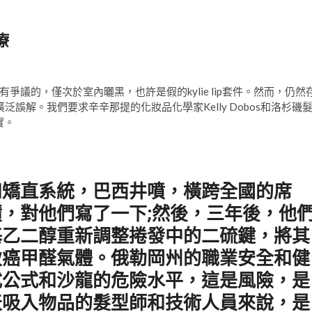
療
議的，僅次於室內曬黑，也許是假的kylie lip套件。然而，仍然
誤解。我們要求辛辛那提的化妝品化學家Kelly Dobos和洛杉磯
實。
和矯直系統，巴西井噴，橫跨全國的席
，對他們寫了一下;然後，三年後，他
基乙二醇重新調整捲發中的二硫鍵，將其
致癌甲醛氣體。俄勒岡州的職業安全和健
式公式和沙龍的危險水平，這是風險，是
天吸入物品的髮型師和技術人員來說，是