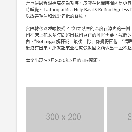
當重建過程踢進高速齒輪時，皮膚在休閒時間內是更容易
時睡覺。 Naturopathica Holy Basil＆Retinol
以改善輻射和減少老化的跡象。
實際轉移到睡眠模式？ “如果臥室的溫度在涼爽的一側，
們在床上花太多時間超出我們真正的睡眠需要，我們的
內，”Nofzinger解釋說。最後，除非你覺得困倦 – “嗜
後沒有出來，那就起來並在感覺返回之前做出一些不起
本文出現在9月2020年9月的Elle問題。