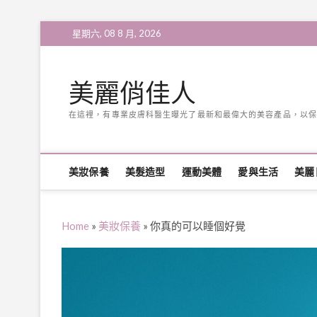
Skip
星期六, 08 8 月, 2026
to
content
美麗俏佳人
在這裡，有專業皮膚科醫生曝光了最新和最偉大的美容產品，以保
美妝保養
美髮造型
運動美體
愛與生活
美麗
Home
»
美妝保養
»
你真的可以睡個好覺