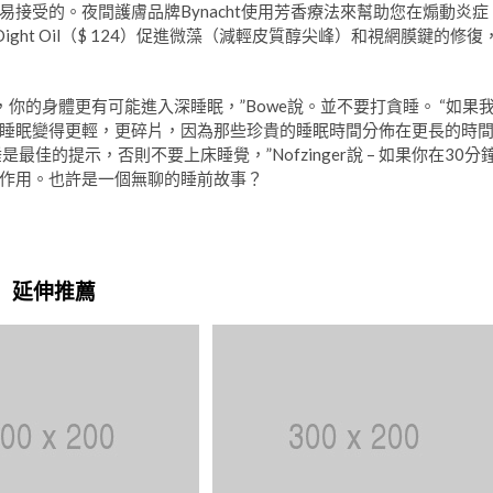
接受的。夜間護膚品牌Bynacht使用芳香療法來幫助您在煽動炎症
 Ageless Dight Oil（$ 124）促進微藻（減輕皮質醇尖峰）和視網膜鍵的修復
你的身體更有可能進入深睡眠，”Bowe說。並不要打貪睡。 “如果
睡眠變得更輕，更碎片，因為那些珍貴的睡眠時間分佈在更長的時
睡是最佳的提示，否則不要上床睡覺，”Nofzinger說 – 如果你在30分
作用。也許是一個無聊的睡前故事？
延伸推薦