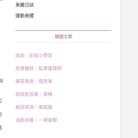
美麗日誌
運動美體
精選文章
底妝｜彩妝小學堂
也
皮膚皺紋｜肌膚護理師
的
到
膚質檢測｜蔻是美
痘痘肌保養｜膚掩
公
臉部保濕｜膚面魔
的
油肌保養｜一膚當關
活