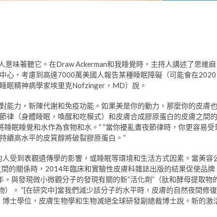
味著聽它。在Draw Ackerman和我睡覺時，主持人講述了思維麻
心，考慮到高達7000萬美國人報告某種睡眠障礙（可能會在2020
眠精神病學家埃里克Nofzinger，MD）說。
對能力，新陳代謝和免疫功能。如果美是你的動力，那麼你的皮膚
節律（身體睡眠，喚醒和吃模式）和皮膚合成膠原蛋白的皮膚之間
說：“將睡眠睡覺和水作為食物和水。” “當你擾亂晝夜節律時，你更容易受
持續高水平的皮質醇將破裂膠原蛋白。“
％的人受到表觀遺傳學的影響，或睡眠等環境和生活方式因素。當美容
間的關係時，2014年臨床和實驗性皮膚科雜誌出版的結果促使品牌
2年。與發現微小微觀分子的發現有關的新“活化劑”（肽和酵母提取物
物）。 “[在研究中]當我們減少該分子的水平時，皮膚的自然夜間修復
nodet，博士學位，皮膚生物學和生物滅絕全球研發副總裁博士說。新的激