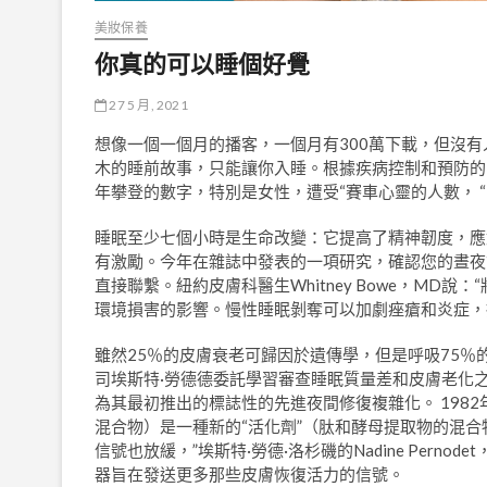
美妝保養
你真的可以睡個好覺
27 5 月, 2021
想像一個一個月的播客，一個月有300萬下載，但沒有人意
木的睡前故事，只能讓你入睡。根據疾病控制和預防的中
年攀登的數字，特別是女性，遭受“賽車心靈的人數， “睡
睡眠至少七個小時是生命改變：它提高了精神韌度，應
有激勵。今年在雜誌中發表的一項研究，確認您的晝夜
直接聯繫。紐約皮膚科醫生Whitney Bowe，MD
環境損害的影響。慢性睡眠剝奪可以加劇痤瘡和炎症，
雖然25％的皮膚衰老可歸因於遺傳學，但是呼吸75
司埃斯特·勞德德委託學習審查睡眠質量差和皮膚老化之
為其最初推出的標誌性的先進夜間修復複雜化。 198
混合物）是一種新的“活化劑”（肽和酵母提取物的混合
信號也放緩，”埃斯特·勞德·洛杉磯的Nadine Per
器旨在發送更多那些皮膚恢復活力的信號。