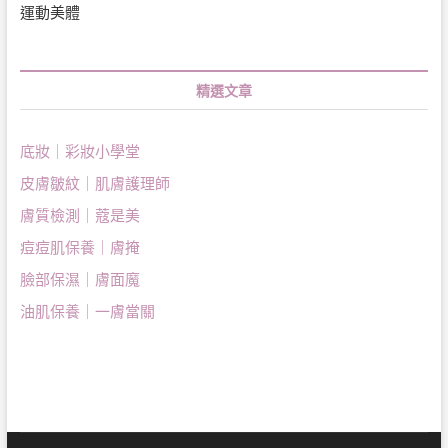
運動美體
精選文章
底妝｜彩妝小學堂
皮膚皺紋｜肌膚護理師
膚質檢測｜蔻是美
痘痘肌保養｜膚掩
臉部保濕｜膚面魔
油肌保養｜一膚當關