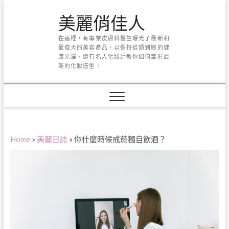
Skip
美麗俏佳人
to
content
在這裡，有專業皮膚科醫生曝光了最新和
最偉大的美容產品，以保持從頭到腳的健
康光澤，還有名人化妝師教你如何掌握最
新的化妝造型。
Home
»
美麗日誌
»
你什麼時候戒菸獨自飲酒？