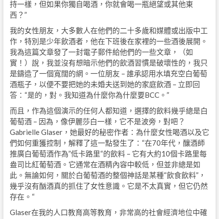
持一樣，但如果你獨自喝酒，你就會喝一瓶絕望或其他東
西？”
我的女性朋友，大多數人在他們的二十多歲和媒體或出版中工
作，特別是少年飲酒者，他在下班後在家裡的一些酒後展開。
我為這篇文章發了一封電子郵件給他們的一些文章，（如
實！）說，我並沒有想暗示他們的飲酒習慣是破壞性的，我只
是鑄造了一個寬闊的網。一位朋友 – 誰承認用水填充空白葡萄
酒瓶子，以便不要把她的未婚夫送到她的家庭飲酒 – 立即回
答：“是的，對。我知道為什麼你為什麼要BCC。”
而且，作為這個演示的任何人都知道，選擇的飲料幾乎總是白
葡萄酒 – 因為，像伊麗莎白一樣，它不是波旁，對吧？
Gabrielle Glaser，她最好的秘密作者：為什麼女性喝酒以及它
們如何重獲控制，解釋了這一點發生了：“在70年代，釀酒師
推廣白葡萄酒作為”低卡路里“的飲料 – 它有大約10個卡路里每
盎司比紅葡萄酒。它通常在酒精內容中較低，但並非總是如
此。無論如何，關於白葡萄酒的整個神話是某種“飲食飲料”，
幾乎沒有酗酒真的抓住了女性意識。它是不太真實，但它仍然
存在。“
Glaser在我的人口教育高等教育，非常高的社會經濟地位中確