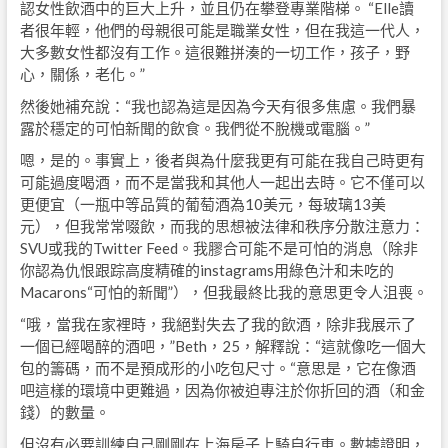
認女性飲酒中的巨大上升，並且仍在攀登專業階梯。 “Elle讀
者很年輕，他們的母親很可能是職業女性，但在我這一代人，
大多數女性都沒有工作。這很難拼湊的一切工作，孩子，野
心，關係，老化。”
然後她補充說：“我也認為這是因為今天有很多焦慮。我們暴
露於穩定的可怕新聞的飲食。我們從不脫機或電腦。”
嗯，是的。事實上，後者與為什麼我更有可能在我自己時更有
可能過度喝酒，而不是當我和其他人一起出去時。它不僅可以
更便宜（一瓶中等品質的葡萄酒為10美元，每玻璃13美
元），但我常常啜飲，而我的思想被法律和秩序分散注意力：
SVU或我的Twitter Feed。我膠合可能不是可怕的消息（除非
你認為仇恨跟踪高度精確的instagrams用綠色汁和未吃的
Macarons“可怕的新聞”），但我最終比我的意思更令人沮喪。
“哦，當我在家裡時，我絕對失去了我的飲酒，除非我展示了
一個已經喝醉的酒吧，”Beth，25，解釋說：“這就像吃一個大
包的籌碼，而不是預成形的小吃包尺寸。“意思是，它在像酒
吧這樣的環境中更難過，因為你被迫專注於你折回的酒（和金
錢）的數量。
但沒有必要訓練自己剛剛在上海房子上騎自行車。數據證明，