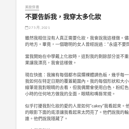
美妝保養
不要告訴我，我穿太多化妝
27 5 月, 2021
雖然我相信沒有人真正需要化妝，我會說我這樣做。儘
的地方。畢竟，一個聰明的女人曾經說過：“永遠不要
當我開始在中學戴上化妝時，這對我的剩餘部分並不重
果讓我漂亮，我會這樣做。
現在快進：我擁有每個都市腐爛裸體調色板，幾乎每一
我如何在特定日期的覆蓋範圍內。我的每個形狀和大小
線筆是我對眼睛的去看，但我偶爾會使用白色，粉紅色
小時的任何地方做我的全面，眼睛和嘴唇常規。
似乎打擾我對化妝的愛的人是如何“cakey”我看起
的眼影下面的底漆讓我看起來太閃亮了。他們說我的輪
誰。他們說我隱藏了。