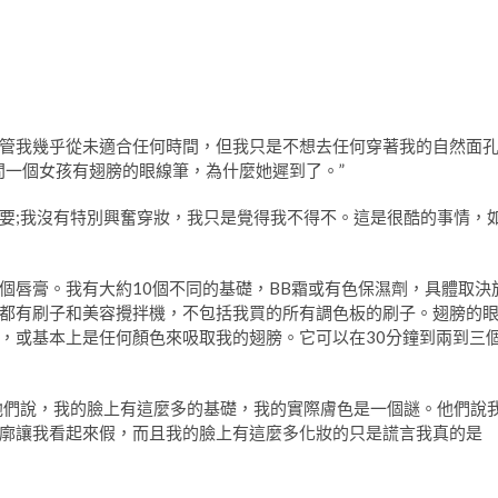
管我幾乎從未適合任何時間，但我只是不想去任何穿著我的自然面
問一個女孩有翅膀的眼線筆，為什麼她遲到了。”
要;我沒有特別興奮穿妝，我只是覺得我不得不。這是很酷的事情，
個唇膏。我有大約10個不同的基礎，BB霜或有色保濕劑，具體取決
都有刷子和美容攪拌機，不包括我買的所有調色板的刷子。翅膀的
，或基本上是任何顏色來吸取我的翅膀。它可以在30分鐘到兩到三
來。他們說，我的臉上有這麼多的基礎，我的實際膚色是一個謎。他們說
廓讓我看起來假，而且我的臉上有這麼多化妝的只是謊言我真的是