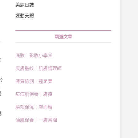
美麗日誌
運動美體
精選文章
孔
底妝｜彩妝小學堂
如
皮膚皺紋｜肌膚護理師
於
膚質檢測｜蔻是美
眼
個
痘痘肌保養｜膚掩
臉部保濕｜膚面魔
我
油肌保養｜一膚當關