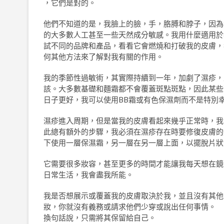
，它們是對的。
他們不知道的是，我臉上的臉，手，胳膊和脖子，因為
的大多數人工甚至一些天然成分敏感。我用什麼適用於
試不同的品牌和產品，看看它會燃燒和打破我的皮膚，
何其他方法來了解對我有關的作用。
我的季節性過敏術，其實際持續到一年，加劇了濕疹，
該。大多數基礎和麵霜都不會覆蓋斑點斑點，因此某些
日子更好，我可以使用BB霜或有色保濕劑而不是特別
濕疹進入周期，但是當我的皮膚看起來幾乎正常時，我
此總有額外的步驟，我必須在濕疹存在時要修復皮膚的
下使用一層保濕霜，另一層在另一層上面，以擺脫片狀
它需要很多妝容，甚至更多的時間才能讓我每天想在鏡
日常生活，我會盡我所能。
我是否想展示或覆蓋我的皮膚取決於我，並且沒有其他
妝，你就沒有義務或請求他們少穿或說出任何事情。
換句話說，只需將其保留給自己。