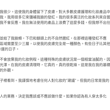
我很少。這使我的身體留下了皮膚，對大多數皮膚護理和化妝產品
我，我用很多它來彌補我臉的發紅。我的很多廣泛的化妝系列來自
我不會反應。我在無法使用的產品上浪費了這麼多錢，但我想不出
並給了我臉頰，下巴和額頭上的不自然腮紅，在那裡這種發紅不應
區域需要至少三層，以使我的皮膚完全是一種顏色。有些日子比其
幸運的日子。
不會放棄我的化妝例程。這種特殊的皮膚狀況是一個相當油膩的，
光澤。在我的皮膚清理時，它真的，真的很乾燥。這是我在我的基
的外觀。
子裡看到。我謹慎地考慮任何人對化妝的“建議”，但我的日常是我的
人的業務，決定我應該或不應該做什麼。如果你認為有人穿太多化